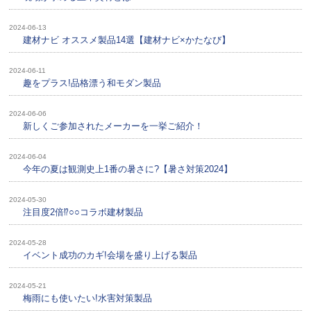
2024-06-13
建材ナビ オススメ製品14選【建材ナビ×かたなび】
2024-06-11
趣をプラス!品格漂う和モダン製品
2024-06-06
新しくご参加されたメーカーを一挙ご紹介！
2024-06-04
今年の夏は観測史上1番の暑さに?【暑さ対策2024】
2024-05-30
注目度2倍⁉○○コラボ建材製品
2024-05-28
イベント成功のカギ!会場を盛り上げる製品
2024-05-21
梅雨にも使いたい!水害対策製品