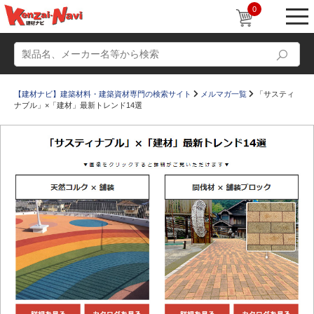
0
【建材ナビ】建築材料・建築資材専門の検索サイト
メルマガ一覧
「サスティ
ナブル」×「建材」最新トレンド14選
動画
ショールーム
かたなび
コラム
すまいリング
設計士インタビュー
Q＆A
販売・施工代理店募集
お気に入り