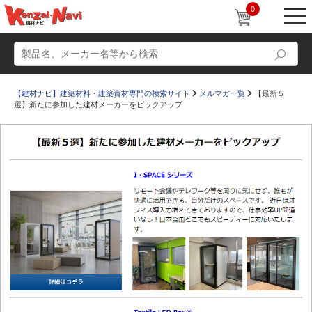
0
【建材ナビ】建築材料・建築資材専門の検索サイト
メルマガ一覧
【最新５
選】新たに参加した建材メーカーをピックアップ
動画
ショールーム
かたなび
コラム
すまいリング
設計士インタビュー
Q＆A
販売・施工代理店募集
お気に入り