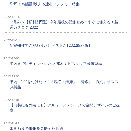
SNSでも話題!映える建材インテリア特集
2022-12-14
＜号外＞【部材別5選】今年最後の総まとめ！すぐに使える！厳
選カタログ 2022
2022-12-13
新築物件でこだわりたいベスト7【2022保存版】
2022-12-08
年内までにチェックしたい!建材ナビスタッフ厳選製品
2022-12-06
年内に”片”を付けたい！「洗浄・清掃」「補修」「収納」オスス
メ製品
2022-12-01
【内装にも外装にも】アルミ・ステンレスで空間デザインのご提
案
2022-11-29
水まわりの未来を見据えた18選