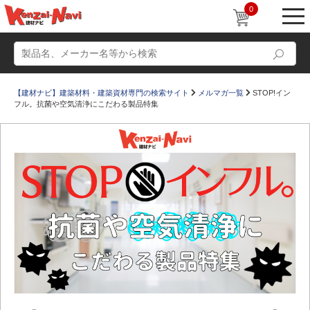
0
【建材ナビ】建築材料・建築資材専門の検索サイト
メルマガ一覧
STOP!イン
フル。抗菌や空気清浄にこだわる製品特集
動画
ショールーム
かたなび
コラム
すまいリング
設計士インタビュー
Q＆A
販売・施工代理店募集
お気に入り