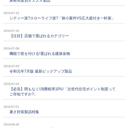
床材用途別オススメ製品
2019-07-12
シティー派?スローライフ派?「狭小案件VS広大庭付き一軒家」
2019-07-10
【注目】店舗で選ばれるカテゴリー
2019-07-08
機能で差を付ける!選ばれる建築金物
2019-07-05
令和元年7月版 最新ピックアップ製品
2019-07-03
【必見】間もなく!消費税率10%!「次世代住宅ポイント制度って
ご存知ですか?」
2019-07-01
暑さ対策製品特集
2019-06-28