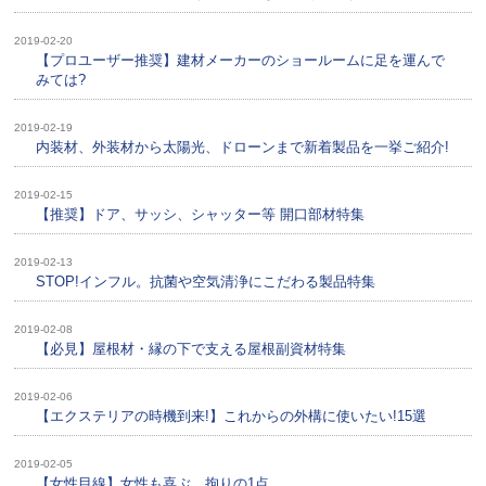
2019-02-20
【プロユーザー推奨】建材メーカーのショールームに足を運んで
みては?
2019-02-19
内装材、外装材から太陽光、ドローンまで新着製品を一挙ご紹介!
2019-02-15
【推奨】ドア、サッシ、シャッター等 開口部材特集
2019-02-13
STOP!インフル。抗菌や空気清浄にこだわる製品特集
2019-02-08
【必見】屋根材・縁の下で支える屋根副資材特集
2019-02-06
【エクステリアの時機到来!】これからの外構に使いたい!15選
2019-02-05
【女性目線】女性も喜ぶ、拘りの1点