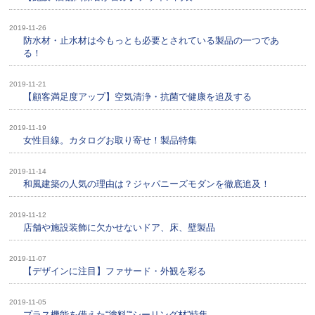
2019-11-26
防水材・止水材は今もっとも必要とされている製品の一つであ
る！
2019-11-21
【顧客満足度アップ】空気清浄・抗菌で健康を追及する
2019-11-19
女性目線。カタログお取り寄せ！製品特集
2019-11-14
和風建築の人気の理由は？ジャパニーズモダンを徹底追及！
2019-11-12
店舗や施設装飾に欠かせないドア、床、壁製品
2019-11-07
【デザインに注目】ファサード・外観を彩る
2019-11-05
プラス機能を備えた“塗料”“シーリング材”特集