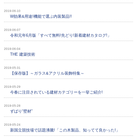
2019-06-10
W効果&用途!機能で選ぶ内装製品!!
2019-06-07
令和元年6月版「すべて無料!先どり!新着建材カタログ!」
2019-06-04
THE 建築技術
2019-05-31
【保存版】～ガラス&アクリル装飾特集～
2019-05-29
今春に注目されている建材カテゴリーを一挙ご紹介!
2019-05-28
ずばり“壁材”
2019-05-24
新国立競技場で話題沸騰!「この木製品、知ってて良かった!」