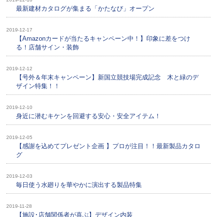
最新建材カタログが集まる「かたなび」オープン
2019-12-17
【Amazonカードが当たるキャンペーン中！】印象に差をつけ
る！店舗サイン・装飾
2019-12-12
【号外＆年末キャンペーン】新国立競技場完成記念 木と緑のデ
ザイン特集！！
2019-12-10
身近に潜むキケンを回避する安心・安全アイテム！
2019-12-05
【感謝を込めてプレゼント企画 】プロが注目！！最新製品カタロ
グ
2019-12-03
毎日使う水廻りを華やかに演出する製品特集
2019-11-28
【施設･店舗関係者が喜ぶ】デザイン内装