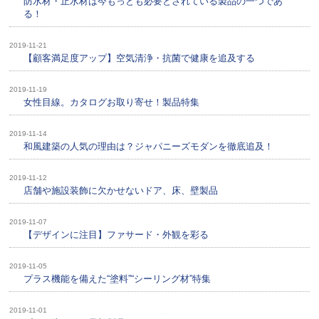
防水材・止水材は今もっとも必要とされている製品の一つであ
る！
2019-11-21
【顧客満足度アップ】空気清浄・抗菌で健康を追及する
2019-11-19
女性目線。カタログお取り寄せ！製品特集
2019-11-14
和風建築の人気の理由は？ジャパニーズモダンを徹底追及！
2019-11-12
店舗や施設装飾に欠かせないドア、床、壁製品
2019-11-07
【デザインに注目】ファサード・外観を彩る
2019-11-05
プラス機能を備えた“塗料”“シーリング材”特集
2019-11-01