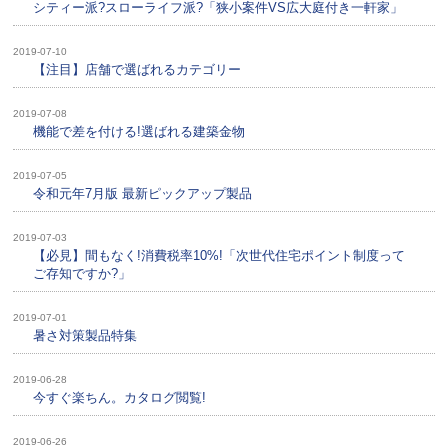
シティー派?スローライフ派?「狭小案件VS広大庭付き一軒家」
2019-07-10
【注目】店舗で選ばれるカテゴリー
2019-07-08
機能で差を付ける!選ばれる建築金物
2019-07-05
令和元年7月版 最新ピックアップ製品
2019-07-03
【必見】間もなく!消費税率10%!「次世代住宅ポイント制度って
ご存知ですか?」
2019-07-01
暑さ対策製品特集
2019-06-28
今すぐ楽ちん。カタログ閲覧!
2019-06-26