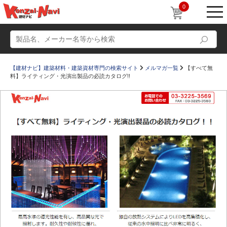
0
【建材ナビ】建築材料・建築資材専門の検索サイト
メルマガ一覧
【すべて無
料】ライティング・光演出製品の必読カタログ!!
動画
ショールーム
かたなび
コラム
すまいリング
設計士インタビュー
Q＆A
販売・施工代理店募集
お気に入り