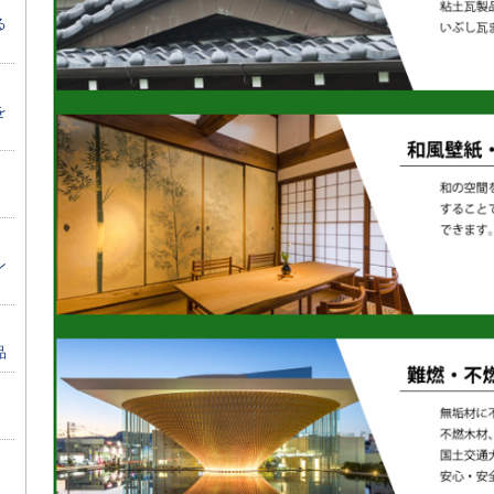
る
を
ン
品