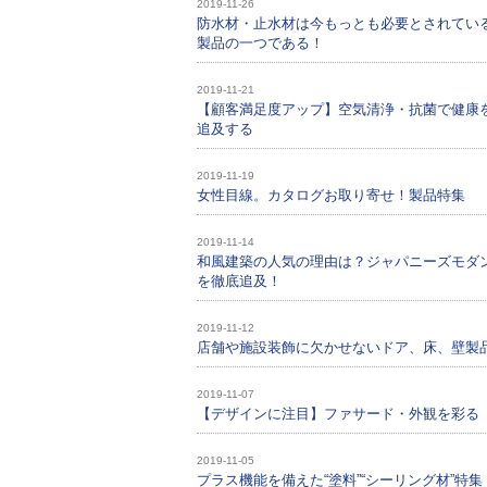
2019-11-26
防水材・止水材は今もっとも必要とされてい
製品の一つである！
2019-11-21
【顧客満足度アップ】空気清浄・抗菌で健康
追及する
2019-11-19
女性目線。カタログお取り寄せ！製品特集
2019-11-14
和風建築の人気の理由は？ジャパニーズモダ
を徹底追及！
2019-11-12
店舗や施設装飾に欠かせないドア、床、壁製
2019-11-07
【デザインに注目】ファサード・外観を彩る
2019-11-05
プラス機能を備えた“塗料”“シーリング材”特集