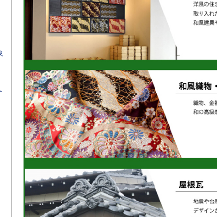
】
成
テ