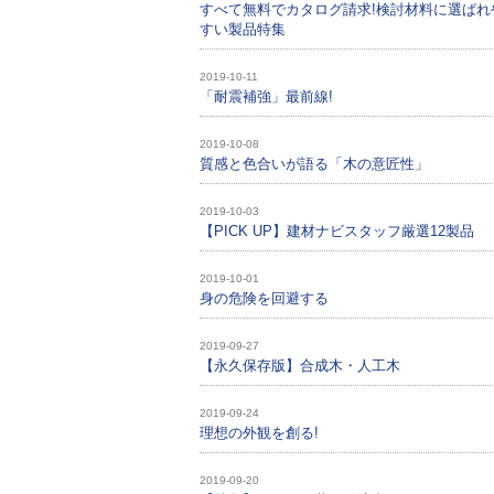
すべて無料でカタログ請求!検討材料に選ばれ
すい製品特集
2019-10-11
「耐震補強」最前線!
2019-10-08
質感と色合いが語る「木の意匠性」
2019-10-03
【PICK UP】建材ナビスタッフ厳選12製品
2019-10-01
身の危険を回避する
2019-09-27
【永久保存版】合成木・人工木
2019-09-24
理想の外観を創る!
2019-09-20