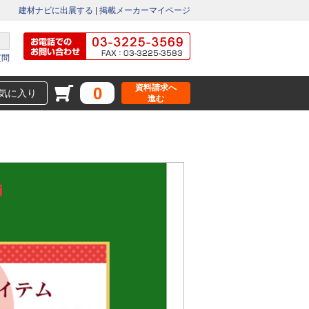
建材ナビに出展する
|
掲載メーカーマイページ
質問
資料請求へ
0
気に入り
進む