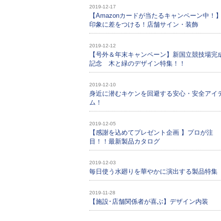
2019-12-17
【Amazonカードが当たるキャンペーン中！
印象に差をつける！店舗サイン・装飾
2019-12-12
【号外＆年末キャンペーン】新国立競技場完
記念 木と緑のデザイン特集！！
2019-12-10
身近に潜むキケンを回避する安心・安全アイ
ム！
2019-12-05
【感謝を込めてプレゼント企画 】プロが注
目！！最新製品カタログ
2019-12-03
毎日使う水廻りを華やかに演出する製品特集
2019-11-28
【施設･店舗関係者が喜ぶ】デザイン内装