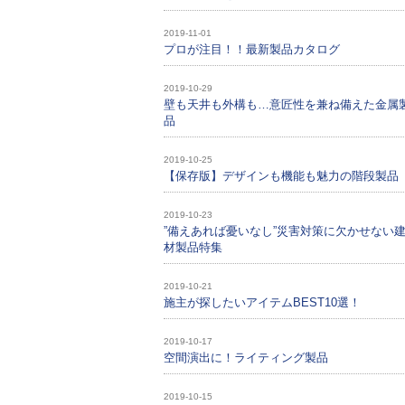
2019-11-01
プロが注目！！最新製品カタログ
2019-10-29
壁も天井も外構も…意匠性を兼ね備えた金属
品
2019-10-25
【保存版】デザインも機能も魅力の階段製品
2019-10-23
”備えあれば憂いなし”災害対策に欠かせない
材製品特集
2019-10-21
施主が探したいアイテムBEST10選！
2019-10-17
空間演出に！ライティング製品
2019-10-15