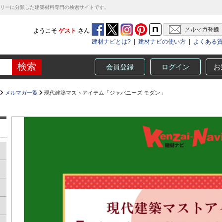
テゴリーに分類した建築材料専門の検索サイトです。
ようこそ
ゲスト
さん
建材ナビとは?
|
建材ナビの使い方
|
よくある
会員登録
ログイン
お
メルマガ一覧
現代建築マストアイテム「ジャパニーズ モダン」