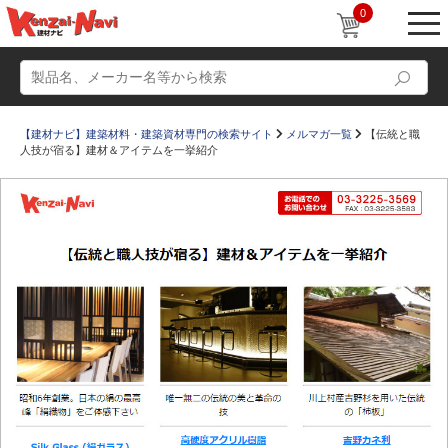
0
【建材ナビ】建築材料・建築資材専門の検索サイト
メルマガ一覧
【伝統と職
人技が宿る】建材＆アイテムを一挙紹介
動画
ショールーム
かたなび
コラム
すまいリング
設計士インタビュー
Q＆A
販売・施工代理店募集
お気に入り