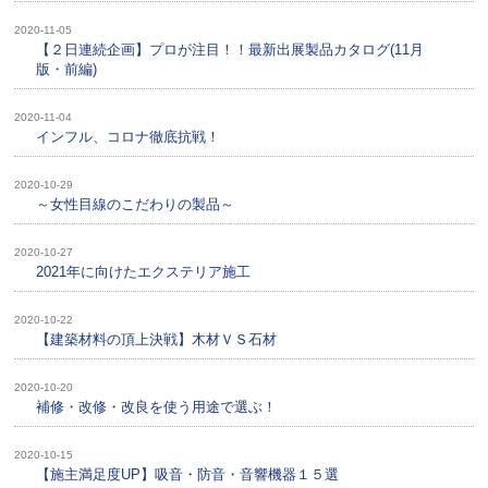
2020-11-05
【２日連続企画】プロが注目！！最新出展製品カタログ(11月
版・前編)
2020-11-04
インフル、コロナ徹底抗戦！
2020-10-29
～女性目線のこだわりの製品～
2020-10-27
2021年に向けたエクステリア施工
2020-10-22
【建築材料の頂上決戦】木材ＶＳ石材
2020-10-20
補修・改修・改良を使う用途で選ぶ！
2020-10-15
【施主満足度UP】吸音・防音・音響機器１５選