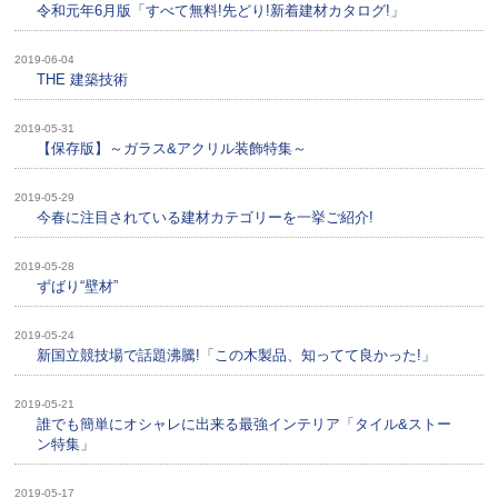
令和元年6月版「すべて無料!先どり!新着建材カタログ!」
2019-06-04
THE 建築技術
2019-05-31
【保存版】～ガラス&アクリル装飾特集～
2019-05-29
今春に注目されている建材カテゴリーを一挙ご紹介!
2019-05-28
ずばり“壁材”
2019-05-24
新国立競技場で話題沸騰!「この木製品、知ってて良かった!」
2019-05-21
誰でも簡単にオシャレに出来る最強インテリア「タイル&ストー
ン特集」
2019-05-17