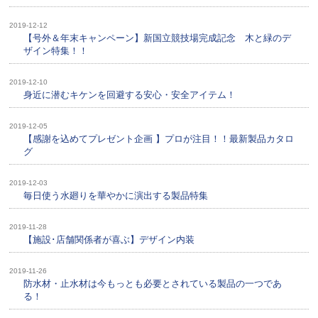
2019-12-12
【号外＆年末キャンペーン】新国立競技場完成記念 木と緑のデ
ザイン特集！！
2019-12-10
身近に潜むキケンを回避する安心・安全アイテム！
2019-12-05
【感謝を込めてプレゼント企画 】プロが注目！！最新製品カタロ
グ
2019-12-03
毎日使う水廻りを華やかに演出する製品特集
2019-11-28
【施設･店舗関係者が喜ぶ】デザイン内装
2019-11-26
防水材・止水材は今もっとも必要とされている製品の一つであ
る！