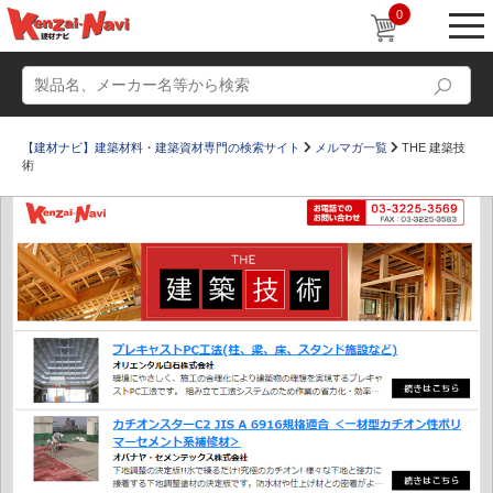
0
【建材ナビ】建築材料・建築資材専門の検索サイト
メルマガ一覧
THE 建築技
術
動画
ショールーム
かたなび
コラム
すまいリング
設計士インタビュー
Q＆A
販売・施工代理店募集
お気に入り