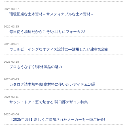
2025-03-27
環境配慮な土木資材～サスティナブルな土木資材～
2025-03-25
毎日使う場所だからこそ!水回りにフォーカス!
2025-03-21
ウェルビーイングなオフィス設計に—活用したい建材&設備
2025-03-18
プロもうなずく!海外製品の魅力
2025-03-13
カタログ請求無料!提案材料に使いたいアイテム14選
2025-03-11
サッシ・ドア・窓で魅せる!開口部デザイン特集
2025-03-06
【2025年3月】新しくご参加されたメーカーを一挙ご紹介!