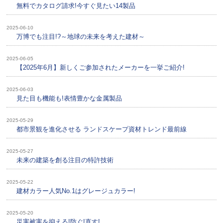
無料でカタログ請求!今すぐ見たい14製品
2025-06-10
万博でも注目!?～地球の未来を考えた建材～
2025-06-05
【2025年6月】新しくご参加されたメーカーを一挙ご紹介!
2025-06-03
見た目も機能も!表情豊かな金属製品
2025-05-29
都市景観を進化させる ランドスケープ資材トレンド最前線
2025-05-27
未来の建築を創る注目の特許技術
2025-05-22
建材カラー人気No.1はグレージュカラー!
2025-05-20
災害被害を抑える!防ぐ!直す!