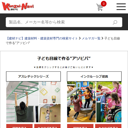
0
【建材ナビ】建築材料・建築資材専門の検索サイト
メルマガ一覧
子ども目線
で作る”アソビバ”
動画
ショールーム
かたなび
コラム
すまいリング
設計士インタビュー
Q＆A
販売・施工代理店募集
お気に入り