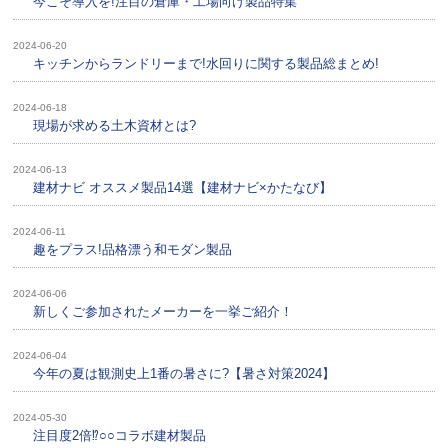
今こそ導入を!注目の倉庫・工場向け製品特集
2024-06-20
キッチンからランドリーまで!水回りに関する製品総まとめ!
2024-06-18
現場が求める土木資材とは?
2024-06-13
建材ナビ オススメ製品14選【建材ナビ×かたなび】
2024-06-11
趣をプラス!品格漂う和モダン製品
2024-06-06
新しくご参加されたメーカーを一挙ご紹介！
2024-06-04
今年の夏は観測史上1番の暑さに?【暑さ対策2024】
2024-05-30
注目度2倍⁉○○コラボ建材製品