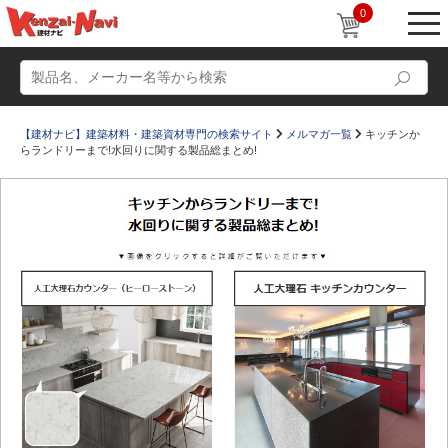
0
【建材ナビ】建築材料・建築資材専門の検索サイト
メルマガ一覧
キッチンか
らランドリーまで!水回りに関する製品総まとめ!
動画
ショールーム
かたなび
コラム
すまいリング
設計士インタビュー
Q＆A
販売・施工代理店募集
お気に入り