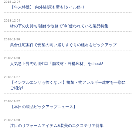
2018-12-07
【年末特選】 内外装!床も壁も!タイル祭り
2018-12-04
縁の下の力持ち!補修や改修で”今”使われている製品特集
2018-11-30
集合住宅案件で要望の高い選りすぐりの建材をピックアップ
2018-11-28
人気急上昇!!実用性◎「舗装材・外構床材」をcheck!
2018-11-27
【インフルエンザも怖くない!】抗菌・抗アレルギー建材を一挙に
ご紹介!
2018-11-22
【本日の製品ピックアップニュース】
2018-11-20
注目のリフォームアイテム&装美のエクステリア特集