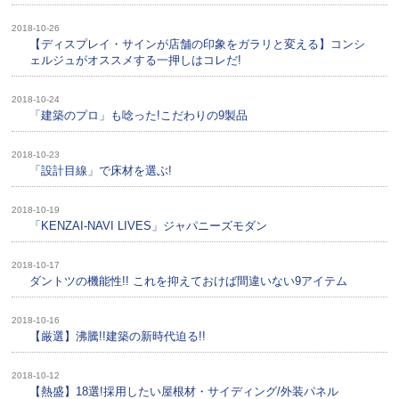
2018-10-26
【ディスプレイ・サインが店舗の印象をガラリと変える】コンシ
ェルジュがオススメする一押しはコレだ!
2018-10-24
「建築のプロ」も唸った!こだわりの9製品
2018-10-23
「設計目線」で床材を選ぶ!
2018-10-19
「KENZAI-NAVI LIVES」ジャパニーズモダン
2018-10-17
ダントツの機能性!! これを抑えておけば間違いない9アイテム
2018-10-16
【厳選】沸騰!!建築の新時代迫る!!
2018-10-12
【熱盛】18選!採用したい屋根材・サイディング/外装パネル