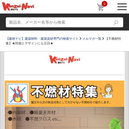
0
【建材ナビ】建築材料・建築資材専門の検索サイト
メルマガ一覧
【不燃材特
集】★性能とデザインにも注目★
動画
ショールーム
かたなび
コラム
すまいリング
設計士インタビュー
Q＆A
販売・施工代理店募集
お気に入り