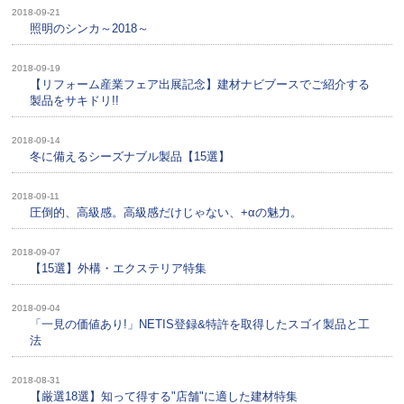
2018-09-21
照明のシンカ～2018～
2018-09-19
【リフォーム産業フェア出展記念】建材ナビブースでご紹介する
製品をサキドリ!!
2018-09-14
冬に備えるシーズナブル製品【15選】
2018-09-11
圧倒的、高級感。高級感だけじゃない、+αの魅力。
2018-09-07
【15選】外構・エクステリア特集
2018-09-04
「一見の価値あり!」NETIS登録&特許を取得したスゴイ製品と工
法
2018-08-31
【厳選18選】知って得する"店舗"に適した建材特集