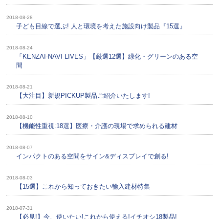
2018-08-28
子ども目線で選ぶ! 人と環境を考えた施設向け製品『15選』
2018-08-24
「KENZAI-NAVI LIVES」【厳選12選】緑化・グリーンのある空
間
2018-08-21
【大注目】新規PICKUP製品ご紹介いたします!
2018-08-10
【機能性重視:18選】医療・介護の現場で求められる建材
2018-08-07
インパクトのある空間をサイン&ディスプレイで創る!
2018-08-03
【15選】これから知っておきたい輸入建材特集
2018-07-31
【必見!】今、使いたい!これから使える!イチオシ18製品!