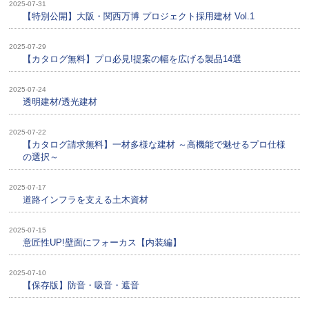
2025-07-31
【特別公開】大阪・関西万博 プロジェクト採用建材 Vol.1
2025-07-29
【カタログ無料】プロ必見!提案の幅を広げる製品14選
2025-07-24
透明建材/透光建材
2025-07-22
【カタログ請求無料】一材多様な建材 ～高機能で魅せるプロ仕様
の選択～
2025-07-17
道路インフラを支える土木資材
2025-07-15
意匠性UP!壁面にフォーカス【内装編】
2025-07-10
【保存版】防音・吸音・遮音