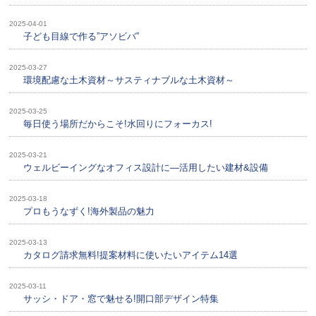
2025-04-01
子ども目線で作る”アソビバ”
2025-03-27
環境配慮な土木資材～サスティナブルな土木資材～
2025-03-25
毎日使う場所だからこそ!水回りにフォーカス!
2025-03-21
ウェルビーイングなオフィス設計に—活用したい建材&設備
2025-03-18
プロもうなずく!海外製品の魅力
2025-03-13
カタログ請求無料!提案材料に使いたいアイテム14選
2025-03-11
サッシ・ドア・窓で魅せる!開口部デザイン特集