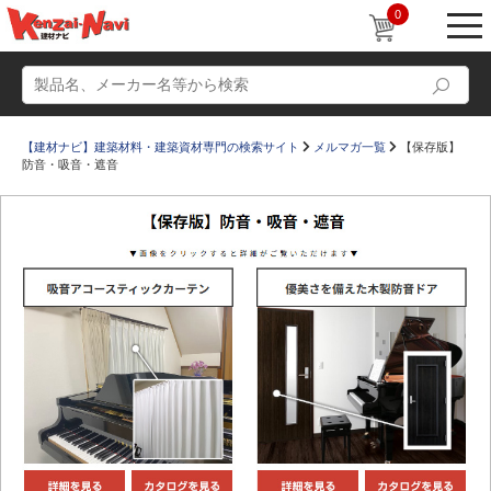
0
【建材ナビ】建築材料・建築資材専門の検索サイト
メルマガ一覧
【保存版】
防音・吸音・遮音
動画
ショールーム
かたなび
コラム
すまいリング
設計士インタビュー
Q＆A
販売・施工代理店募集
お気に入り