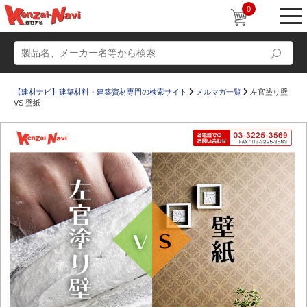
0
【建材ナビ】建築材料・建築資材専門の検索サイト
メルマガ一覧
左官塗り壁
VS 壁紙
動画
ショールーム
かたなび
コラム
すまいリング
設計士インタビュー
Q＆A
販売・施工代理店募集
お気に入り