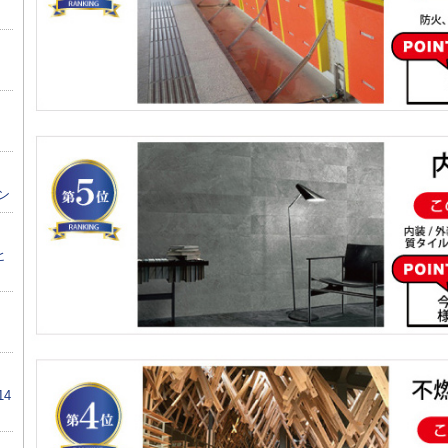
ン
ヒ
4