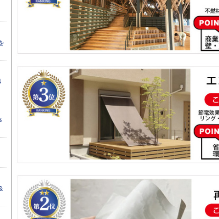
を
4
&
&