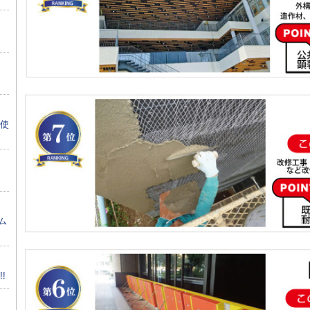
に使
ム
!