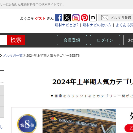
テゴリーに分類した建築材料専門の検索サイトです。
ようこそ
ゲスト
さん
建材ナビとは?
|
建材ナビの使い方
|
よくある
会員登録
ログイン
お
メルマガ一覧
2024年上半期人気カテゴリーBEST8
目し