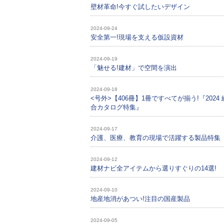
壁材革命!今すぐ試したいデザイン
2024-09-24
安全第一!現場を支える仮設資材
2024-09-19
「魅せる!建材」で空間を演出
2024-09-18
<号外>【406冊】1冊ですべてが揃う!『2024 
合カタログ特集』
2024-09-17
介護、医療、教育の現場で活躍する製品特集
2024-09-12
建材ナビ全アイテムから選りすぐりの14選!
2024-09-10
地産地消があつい!注目の国産製品
2024-09-05