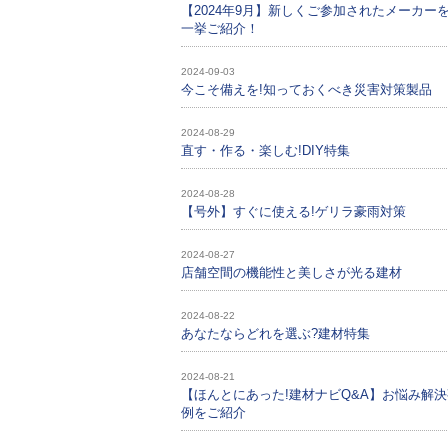
【2024年9月】新しくご参加されたメーカー
一挙ご紹介！
2024-09-03
今こそ備えを!知っておくべき災害対策製品
2024-08-29
直す・作る・楽しむ!DIY特集
2024-08-28
【号外】すぐに使える!ゲリラ豪雨対策
2024-08-27
店舗空間の機能性と美しさが光る建材
2024-08-22
あなたならどれを選ぶ?建材特集
2024-08-21
【ほんとにあった!建材ナビQ&A】お悩み解
例をご紹介