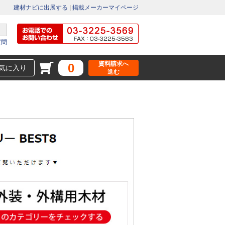
建材ナビに出展する
|
掲載メーカーマイページ
質問
資料請求へ
0
気に入り
進む