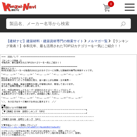
0
【建材ナビ】建築材料・建築資材専門の検索サイト
メルマガ一覧
【ランキン
グ発表！】令和元年、最も活用されたTOP12カテゴリーを一気にご紹介！！
動画
ショールーム
かたなび
コラム
すまいリング
設計士インタビュー
Q＆A
販売・施工代理店募集
お気に入り