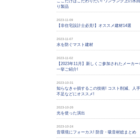
ここだけはこだわりたい! ワンランク上の水
り製品
2023-11-09
【非住宅設計士必見!】オススメ建材14選
2023-11-07
水を防ぐマスト建材
2023-11-02
【2023年11月】新しくご参加されたメーカー
一挙ご紹介!
2023-10-31
知らなきゃ損するこの技術! コスト削減、人
不足などにオススメ!
2023-10-26
光を使った演出
2023-10-24
音環境にフォーカス! 防音・吸音材総まとめ