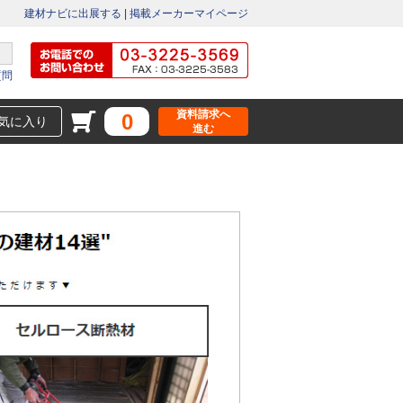
建材ナビに出展する
|
掲載メーカーマイページ
質問
資料請求へ
0
気に入り
進む