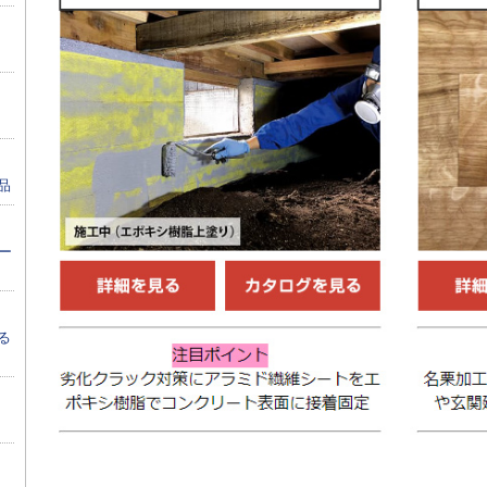
品
ー
る