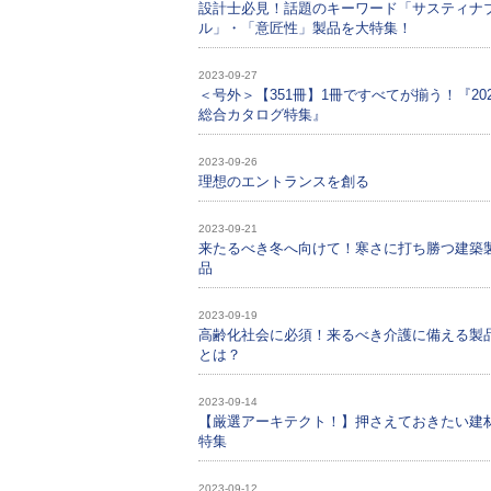
設計士必見！話題のキーワード「サスティナ
ル」・「意匠性」製品を大特集！
2023-09-27
＜号外＞【351冊】1冊ですべてが揃う！『202
総合カタログ特集』
2023-09-26
理想のエントランスを創る
2023-09-21
来たるべき冬へ向けて！寒さに打ち勝つ建築
品
2023-09-19
高齢化社会に必須！来るべき介護に備える製
とは？
2023-09-14
【厳選アーキテクト！】押さえておきたい建
特集
2023-09-12