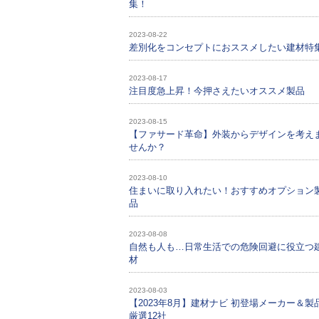
集！
2023-08-22
差別化をコンセプトにおススメしたい建材特
2023-08-17
注目度急上昇！今押さえたいオススメ製品
2023-08-15
【ファサード革命】外装からデザインを考え
せんか？
2023-08-10
住まいに取り入れたい！おすすめオプション
品
2023-08-08
自然も人も…日常生活での危険回避に役立つ
材
2023-08-03
【2023年8月】建材ナビ 初登場メーカー＆製
厳選12社