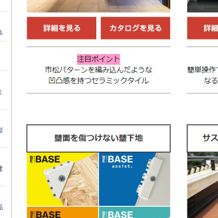
集
ま
製
建
品