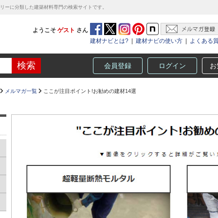
テゴリーに分類した建築材料専門の検索サイトです。
ようこそ
ゲスト
さん
建材ナビとは?
|
建材ナビの使い方
|
よくある
会員登録
ログイン
お
メルマガ一覧
ここが注目ポイント!お勧めの建材14選