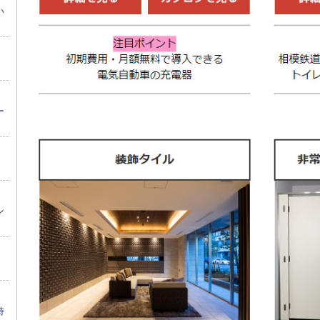
い
ー
ン
特