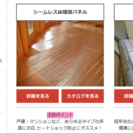
回
を
手