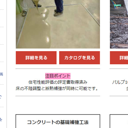
画
で
を