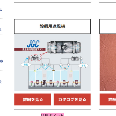
る
集
席巻
を