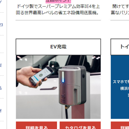
ブ
3
製
品
材