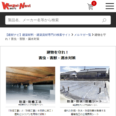
0
【建材ナビ】建築材料・建築資材専門の検索サイト
メルマガ一覧
建物を守
れ！害虫・害獣・漏水対策
動画
ショールーム
かたなび
コラム
すまいリング
設計士インタビュー
Q＆A
販売・施工代理店募集
お気に入り