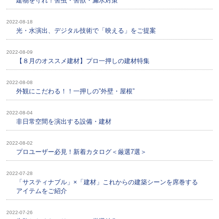
建物を守れ！害虫・害獣・漏水対策
2022-08-18
光・水演出、デジタル技術で「映える」をご提案
2022-08-09
【８月のオススメ建材】プロ一押しの建材特集
2022-08-08
外観にこだわる！！一押しの”外壁・屋根”
2022-08-04
非日常空間を演出する設備・建材
2022-08-02
プロユーザー必見！新着カタログ＜厳選7選＞
2022-07-28
「サスティナブル」×「建材」これからの建築シーンを席巻する
アイテムをご紹介
2022-07-26