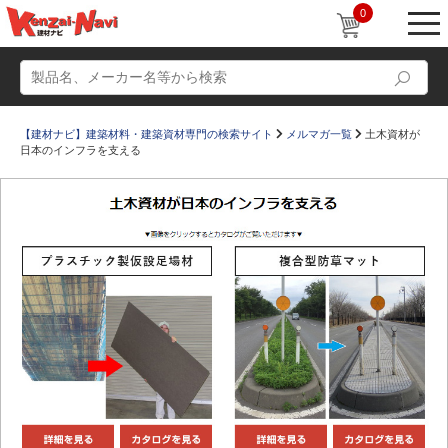
0
【建材ナビ】建築材料・建築資材専門の検索サイト
メルマガ一覧
土木資材が
日本のインフラを支える
動画
ショールーム
かたなび
コラム
すまいリング
設計士インタビュー
Q＆A
販売・施工代理店募集
お気に入り