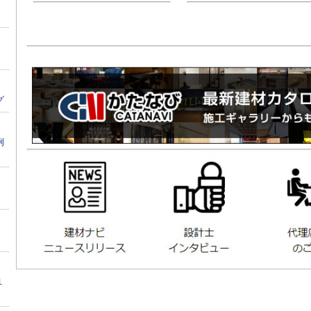
グ
例
１