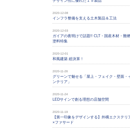
デザイン性に優れた１５製品
2020-12-08
インフラ整備を支える土木製品＆工法
2020-12-03
ガイアの夜明けで話題!! CLT・国産木材・難
塗料特集
2020-12-01
和風建築 総決算！
2020-11-26
グリーンで魅せる「屋上・フェイク・壁面・
ンテリア」
2020-11-24
LEDサインで創る理想の店舗空間
2020-11-19
【第一印象をデザインする】外構エクステリ
×ファサード