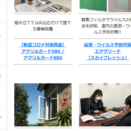
燃
イ
ア