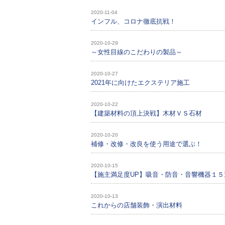
2020-11-04
インフル、コロナ徹底抗戦！
2020-10-29
～女性目線のこだわりの製品～
2020-10-27
2021年に向けたエクステリア施工
2020-10-22
【建築材料の頂上決戦】木材ＶＳ石材
2020-10-20
補修・改修・改良を使う用途で選ぶ！
2020-10-15
【施主満足度UP】吸音・防音・音響機器１５
2020-10-13
これからの店舗装飾・演出材料