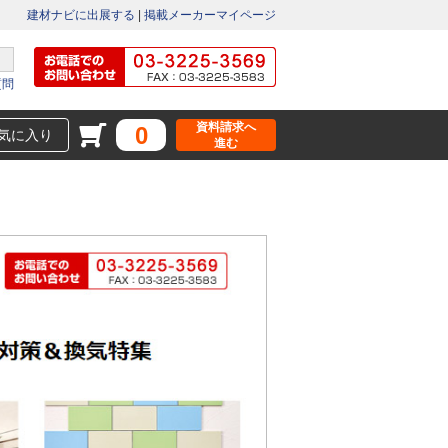
建材ナビに出展する
|
掲載メーカーマイページ
質問
資料請求へ
0
気に入り
進む