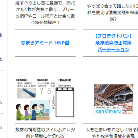
よ
補
5
品
品