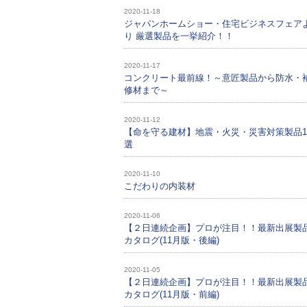
2020-11-18
ジャパンホームショー・住宅ビジネスフェア
り 厳選製品を一挙紹介！！
2020-11-17
コンクリート最前線！～意匠製品から防水・
修材まで～
2020-11-12
【命を守る建材】地震・火災・災害対策製品1
選
2020-11-10
こだわりの内装材
2020-11-06
【２日連続企画】プロが注目！！最新出展製
カタログ(11月版・後編)
2020-11-05
【２日連続企画】プロが注目！！最新出展製
カタログ(11月版・前編)