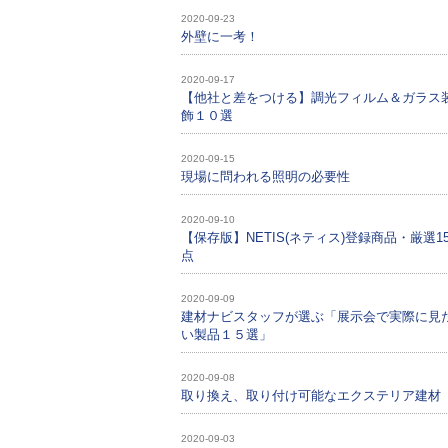
2020-09-23
外壁に一考！
2020-09-17
【他社と差をつける】調光フィルム＆ガラス
飾１０選
2020-09-15
現場に問われる照明の必要性
2020-09-10
【保存版】NETIS(ネティス)登録商品・厳選1
点
2020-09-09
建材ナビスタッフが選ぶ「展示会で実際に見
い製品１５選」
2020-09-08
取り換え、取り付け可能なエクステリア建材
2020-09-03