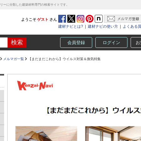
テゴリーに分類した建築材料専門の検索サイトです。
ようこそ
ゲスト
さん
建材ナビとは?
|
建材ナビの使い方
|
よくある
会員登録
ログイン
お
メルマガ一覧
【まだまだこれから】ウイルス対策＆換気特集