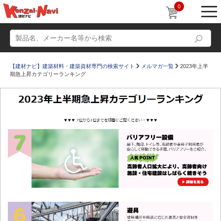
0
【建材ナビ】建築材料・建築資材専門の検索サイト
メルマガ一覧
2023年上半
期急上昇カテゴリーランキング
動画
ショールーム
かたなび
コラム
すまいリング
設計士インタビュー
Q＆A
販売・施工代理店募集
お気に入り