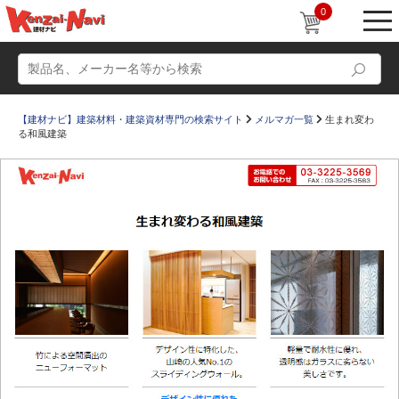
0
【建材ナビ】建築材料・建築資材専門の検索サイト
メルマガ一覧
生まれ変わ
る和風建築
動画
ショールーム
かたなび
コラム
すまいリング
設計士インタビュー
Q＆A
販売・施工代理店募集
お気に入り