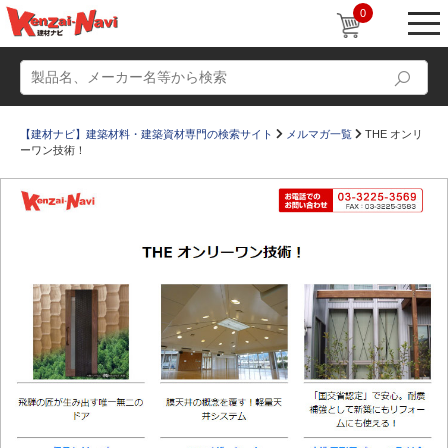
0
【建材ナビ】建築材料・建築資材専門の検索サイト
メルマガ一覧
THE オンリ
ーワン技術！
動画
ショールーム
かたなび
コラム
すまいリング
設計士インタビュー
Q＆A
販売・施工代理店募集
お気に入り