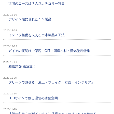
世間のニーズは？人気カテゴリー特集
2020-12-10
デザイン性に優れた１５製品
2020-12-08
インフラ整備を支える土木製品＆工法
2020-12-03
ガイアの夜明けで話題!! CLT・国産木材・難燃塗料特集
2020-12-01
和風建築 総決算！
2020-11-26
グリーンで魅せる「屋上・フェイク・壁面・インテリア」
2020-11-24
LEDサインで創る理想の店舗空間
2020-11-19
【第一印象をデザインする】外構エクステリア×ファサード