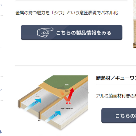
い
ー
ン
特