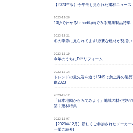
【2023年版】今年最も見られた建材ニュース
2023-12-26
10秒でわかる! short動画でみる建築製品特集
2023-12-21
冬の季節に見られてます!必要な建材が勢揃い
2023-12-19
今年のうちにDIYリフォーム
2023-12-14
トレンドの最先端を追う!SNSで急上昇の製品
像2023
2023-12-12
「日本地図からみてみよう」地域の材や技術
築く建材特集
2023-12-07
【2023年12月】新しくご参加されたメーカー
一挙ご紹介!