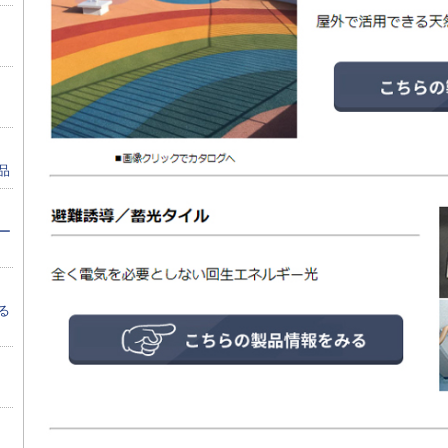
品
ー
る