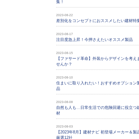
集！
2023-08-22
差別化をコンセプトにおススメしたい建材特
2023-08-17
注目度急上昇！今押さえたいオススメ製品
2023-08-15
【ファサード革命】外装からデザインを考え
せんか？
2023-08-10
住まいに取り入れたい！おすすめオプション
品
2023-08-08
自然も人も…日常生活での危険回避に役立つ
材
2023-08-03
【2023年8月】建材ナビ 初登場メーカー＆製
厳選12社