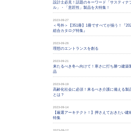
設計士必見！話題のキーワード「サスティナ
ル」・「意匠性」製品を大特集！
2023-09-27
＜号外＞【351冊】1冊ですべてが揃う！『202
総合カタログ特集』
2023-09-26
理想のエントランスを創る
2023-09-21
来たるべき冬へ向けて！寒さに打ち勝つ建築
品
2023-09-19
高齢化社会に必須！来るべき介護に備える製
とは？
2023-09-14
【厳選アーキテクト！】押さえておきたい建
特集
2023-09-12