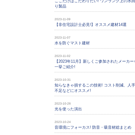
ここだけはこだわりたい! ワンランク上の水
り製品
2023-11-09
【非住宅設計士必見!】オススメ建材14選
2023-11-07
水を防ぐマスト建材
2023-11-02
【2023年11月】新しくご参加されたメーカー
一挙ご紹介!
2023-10-31
知らなきゃ損するこの技術! コスト削減、人
不足などにオススメ!
2023-10-26
光を使った演出
2023-10-24
音環境にフォーカス! 防音・吸音材総まとめ