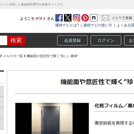
テゴリーに分類した建築材料専門の検索サイトです。
ようこそ
ゲスト
さん
建材ナビとは?
|
建材ナビの使い方
|
よくある
会員登録
ログイン
お
メルマガ一覧
機能面や意匠性で輝く”珍しい素材”