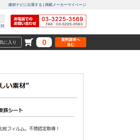
建材ナビに出展する
|
掲載メーカーマイページ
質問
資料請求へ
0
気に入り
進む