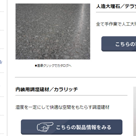
回
を
手