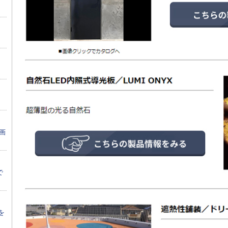
画
で
を