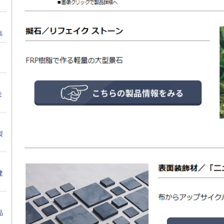
集
ま
製
建
品