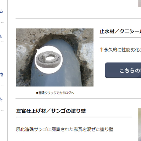
る
集
席巻
を