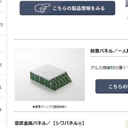
ブ
3
製
品
材