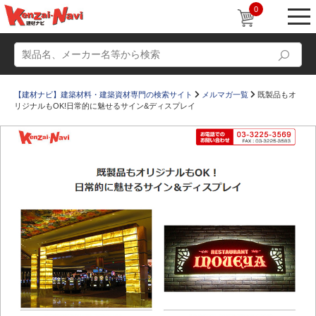
0
【建材ナビ】建築材料・建築資材専門の検索サイト
メルマガ一覧
既製品もオ
リジナルもOK!日常的に魅せるサイン&ディスプレイ
動画
ショールーム
かたなび
コラム
すまいリング
設計士インタビュー
Q＆A
販売・施工代理店募集
お気に入り