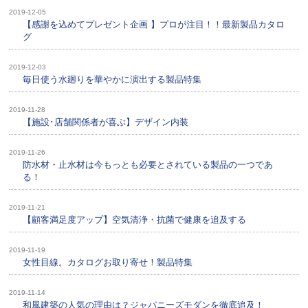
2019-12-05
【感謝を込めてプレゼント企画 】プロが注目！！最新製品カタロ
グ
2019-12-03
毎日使う水廻りを華やかに演出する製品特集
2019-11-28
【施設･店舗関係者が喜ぶ】デザイン内装
2019-11-26
防水材・止水材は今もっとも必要とされている製品の一つであ
る！
2019-11-21
【顧客満足度アップ】空気清浄・抗菌で健康を追及する
2019-11-19
女性目線。カタログお取り寄せ！製品特集
2019-11-14
和風建築の人気の理由は？ジャパニーズモダンを徹底追及！