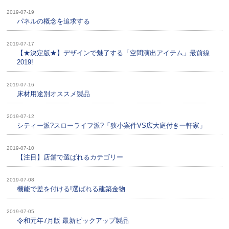
2019-07-19
パネルの概念を追求する
2019-07-17
【★決定版★】デザインで魅了する「空間演出アイテム」最前線
2019!
2019-07-16
床材用途別オススメ製品
2019-07-12
シティー派?スローライフ派?「狭小案件VS広大庭付き一軒家」
2019-07-10
【注目】店舗で選ばれるカテゴリー
2019-07-08
機能で差を付ける!選ばれる建築金物
2019-07-05
令和元年7月版 最新ピックアップ製品