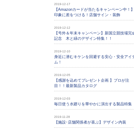
2019-12-17
【Amazonカードが当たるキャンペーン中！
印象に差をつける！店舗サイン・装飾
2019-12-12
【号外＆年末キャンペーン】新国立競技場完
記念 木と緑のデザイン特集！！
2019-12-10
身近に潜むキケンを回避する安心・安全アイ
ム！
2019-12-05
【感謝を込めてプレゼント企画 】プロが注
目！！最新製品カタログ
2019-12-03
毎日使う水廻りを華やかに演出する製品特集
2019-11-28
【施設･店舗関係者が喜ぶ】デザイン内装