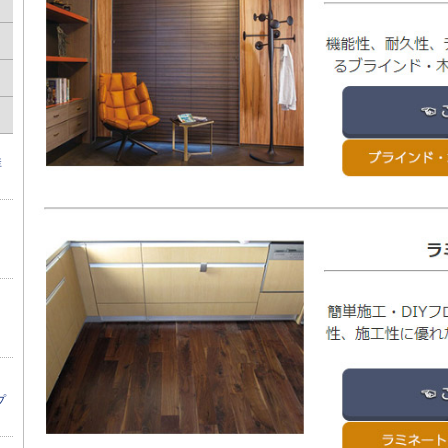
痒
リ
】
プ