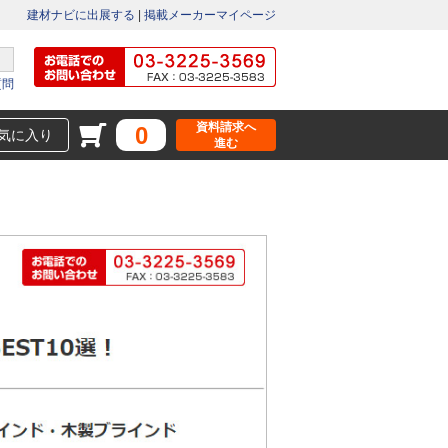
建材ナビに出展する
|
掲載メーカーマイページ
質問
資料請求へ
0
気に入り
進む