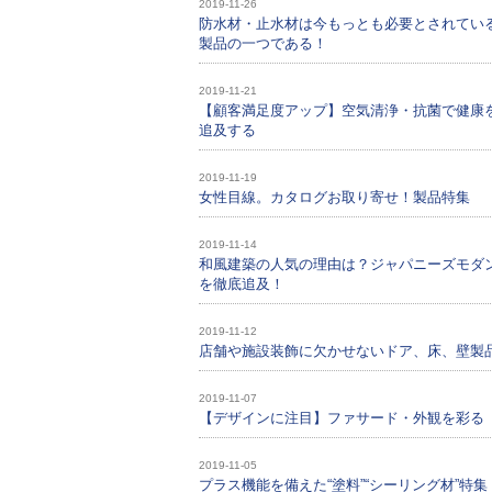
2019-11-26
防水材・止水材は今もっとも必要とされてい
製品の一つである！
2019-11-21
【顧客満足度アップ】空気清浄・抗菌で健康
追及する
2019-11-19
女性目線。カタログお取り寄せ！製品特集
2019-11-14
和風建築の人気の理由は？ジャパニーズモダ
を徹底追及！
2019-11-12
店舗や施設装飾に欠かせないドア、床、壁製
2019-11-07
【デザインに注目】ファサード・外観を彩る
2019-11-05
プラス機能を備えた“塗料”“シーリング材”特集