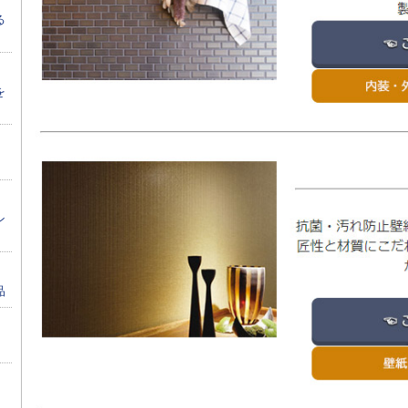
る
を
ン
品