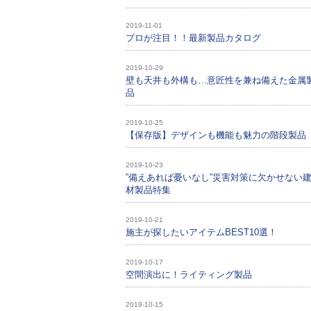
2019-11-01
プロが注目！！最新製品カタログ
2019-10-29
壁も天井も外構も…意匠性を兼ね備えた金属
品
2019-10-25
【保存版】デザインも機能も魅力の階段製品
2019-10-23
”備えあれば憂いなし”災害対策に欠かせない
材製品特集
2019-10-21
施主が探したいアイテムBEST10選！
2019-10-17
空間演出に！ライティング製品
2019-10-15