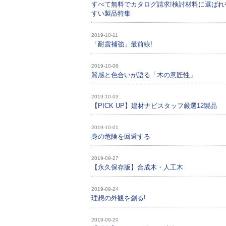
すべて無料でカタログ請求!検討材料に選ばれ
すい製品特集
2019-10-11
「耐震補強」最前線!
2019-10-08
質感と色合いが語る「木の意匠性」
2019-10-03
【PICK UP】建材ナビスタッフ厳選12製品
2019-10-01
身の危険を回避する
2019-09-27
【永久保存版】合成木・人工木
2019-09-24
理想の外観を創る!
2019-09-20