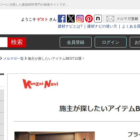
テゴリーに分類した建築材料専門の検索サイトです。
ようこそ
ゲスト
さん
建材ナビとは?
|
建材ナビの使い方
|
よくある
会員登録
ログイン
お
メルマガ一覧
施主が探したいアイテムBEST10選！