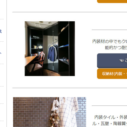
】
成
テ