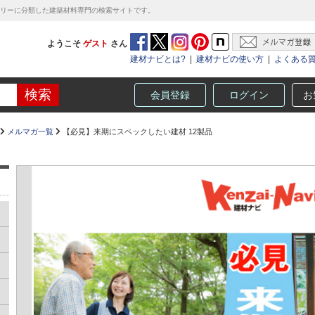
テゴリーに分類した建築材料専門の検索サイトです。
ようこそ
ゲスト
さん
建材ナビとは?
|
建材ナビの使い方
|
よくある
会員登録
ログイン
お
メルマガ一覧
【必見】来期にスペックしたい建材 12製品