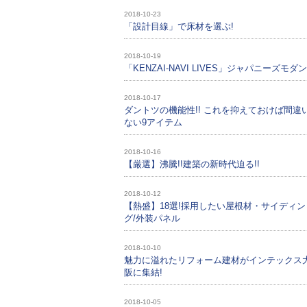
2018-10-23
「設計目線」で床材を選ぶ!
2018-10-19
「KENZAI-NAVI LIVES」ジャパニーズモダ
2018-10-17
ダントツの機能性!! これを抑えておけば間違
ない9アイテム
2018-10-16
【厳選】沸騰!!建築の新時代迫る!!
2018-10-12
【熱盛】18選!採用したい屋根材・サイディン
グ/外装パネル
2018-10-10
魅力に溢れたリフォーム建材がインテックス
阪に集結!
2018-10-05