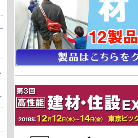
一
る
を
を