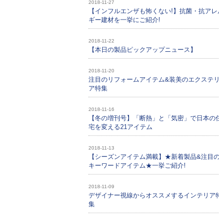
2018-11-27
【インフルエンザも怖くない!】抗菌・抗アレ
ギー建材を一挙にご紹介!
2018-11-22
【本日の製品ピックアップニュース】
2018-11-20
注目のリフォームアイテム&装美のエクステ
ア特集
2018-11-16
【冬の増刊号】「断熱」と「気密」で日本の
宅を変える21アイテム
2018-11-13
【シーズンアイテム満載】★新着製品&注目
キーワードアイテム★一挙ご紹介!
2018-11-09
デザイナー視線からオススメするインテリア
集