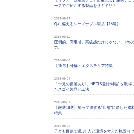
【リフォーム産業フェア出展記念】建材ナビ
ースでご紹介する製品をサキドリ!!
2018-09-14
冬に備えるシーズナブル製品【15選】
2018-09-11
圧倒的、高級感。高級感だけじゃない、+αの
力。
2018-09-07
【15選】外構・エクステリア特集
2018-09-04
「一見の価値あり!」NETIS登録&特許を取得
たスゴイ製品と工法
2018-08-31
【厳選18選】知って得する"店舗"に適した建
特集
2018-08-28
子ども目線で選ぶ! 人と環境を考えた施設向