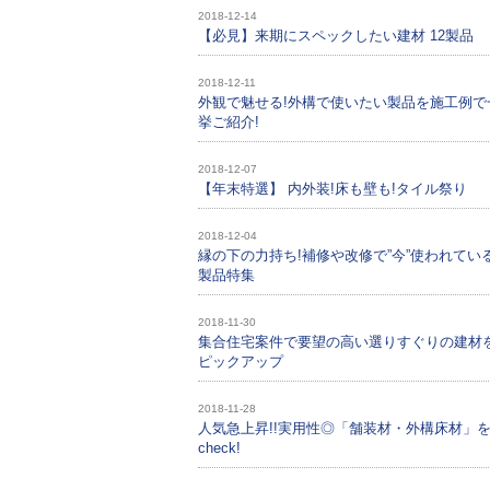
2018-12-14
【必見】来期にスペックしたい建材 12製品
2018-12-11
外観で魅せる!外構で使いたい製品を施工例で
挙ご紹介!
2018-12-07
【年末特選】 内外装!床も壁も!タイル祭り
2018-12-04
縁の下の力持ち!補修や改修で”今”使われてい
製品特集
2018-11-30
集合住宅案件で要望の高い選りすぐりの建材
ピックアップ
2018-11-28
人気急上昇!!実用性◎「舗装材・外構床材」
check!