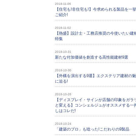
2018-11-06
【住宅も!非住宅も!】今求められる製品を一
ご紹介!
2018-11-02
【熱盛】設計士・工務店推奨の今使いたい建
特集
2018-10-31
新たな付加価値を創造する高性能建材9選
2018-10-30
【外構を演出する9選】エクステリア建材の
に迫る!
2018-10-26
【ディスプレイ・サインが店舗の印象をガラ
と変える】コンシェルジュがオススメする一
しはコレだ!
2018-10-24
「建築のプロ」も唸った!こだわりの9製品