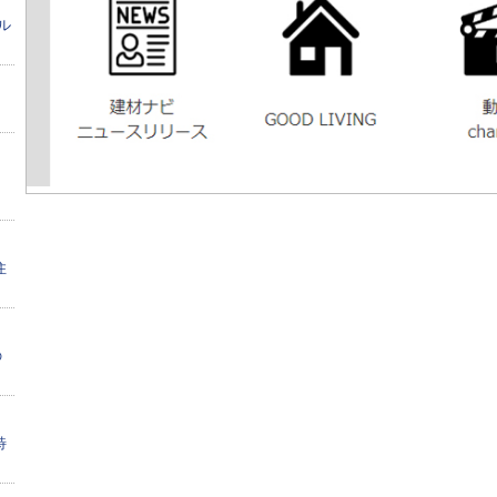
ル
リ
住
の
特