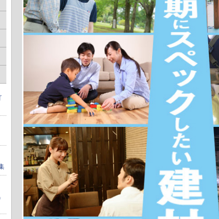
ゴ
集
集