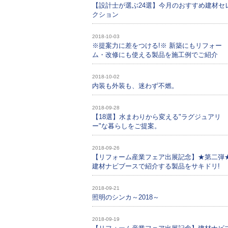
【設計士が選ぶ24選】今月のおすすめ建材セ
クション
2018-10-03
※提案力に差をつける!※ 新築にもリフォー
ム・改修にも使える製品を施工例でご紹介
2018-10-02
内装も外装も、迷わず不燃。
2018-09-28
【18選】水まわりから変える"ラグジュアリ
ー"な暮らしをご提案。
2018-09-26
【リフォーム産業フェア出展記念】★第二弾
建材ナビブースで紹介する製品をサキドリ!
2018-09-21
照明のシンカ～2018～
2018-09-19