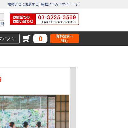
建材ナビに出展する
|
掲載メーカーマイページ
質問
資料請求へ
0
気に入り
進む