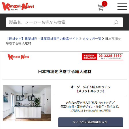
0
【建材ナビ】建築材料・建築資材専門の検索サイト
メルマガ一覧
日本市場を
席巻する輸入建材
動画
ショールーム
かたなび
コラム
すまいリング
設計士インタビュー
Q＆A
販売・施工代理店募集
お気に入り