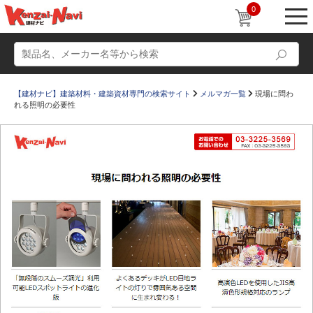
0
【建材ナビ】建築材料・建築資材専門の検索サイト
メルマガ一覧
現場に問わ
れる照明の必要性
動画
ショールーム
かたなび
コラム
すまいリング
設計士インタビュー
Q＆A
販売・施工代理店募集
お気に入り