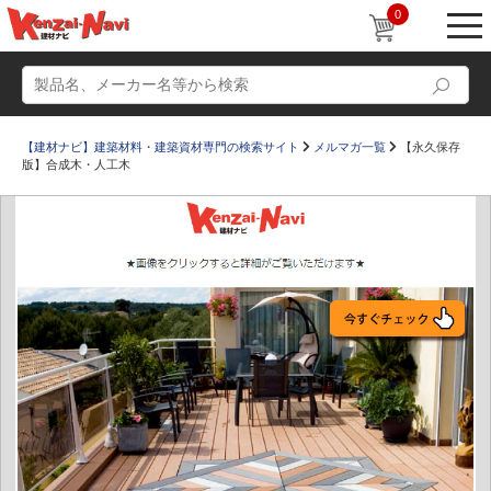
0
【建材ナビ】建築材料・建築資材専門の検索サイト
メルマガ一覧
【永久保存
版】合成木・人工木
動画
ショールーム
かたなび
コラム
すまいリング
設計士インタビュー
Q＆A
販売・施工代理店募集
お気に入り