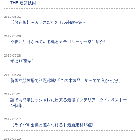
THE 建築技術
2019-05-31
【保存版】～ガラス&アクリル装飾特集～
2019-05-29
今春に注目されている建材カテゴリーを一挙ご紹介!
2019-05-28
ずばり“壁材”
2019-05-24
新国立競技場で話題沸騰!「この木製品、知ってて良かった!」
2019-05-21
誰でも簡単にオシャレに出来る最強インテリア「タイル&ストー
ン特集」
2019-05-17
【ライバル企業と差を付ける】最新建材13点!
2019-05-15