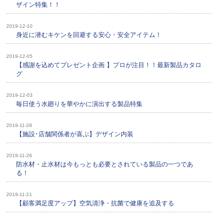
ザイン特集！！
2019-12-10
身近に潜むキケンを回避する安心・安全アイテム！
2019-12-05
【感謝を込めてプレゼント企画 】プロが注目！！最新製品カタロ
グ
2019-12-03
毎日使う水廻りを華やかに演出する製品特集
2019-11-28
【施設･店舗関係者が喜ぶ】デザイン内装
2019-11-26
防水材・止水材は今もっとも必要とされている製品の一つであ
る！
2019-11-21
【顧客満足度アップ】空気清浄・抗菌で健康を追及する