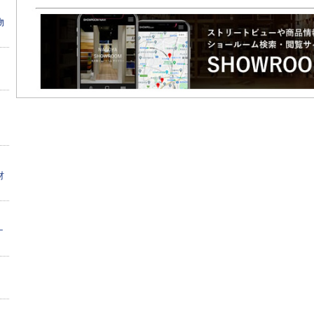
物
、
材
ナ