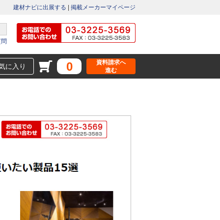
建材ナビに出展する
|
掲載メーカーマイページ
質問
資料請求へ
0
気に入り
進む