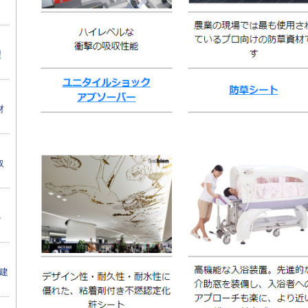
製
材
取
か
【建