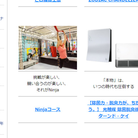
材ナ
、
1年