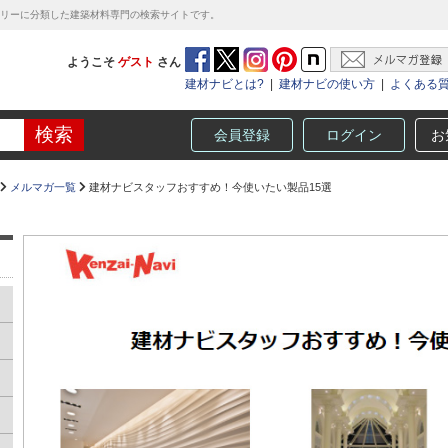
テゴリーに分類した建築材料専門の検索サイトです。
ようこそ
ゲスト
さん
建材ナビとは?
|
建材ナビの使い方
|
よくある
会員登録
ログイン
お
メルマガ一覧
建材ナビスタッフおすすめ！今使いたい製品15選