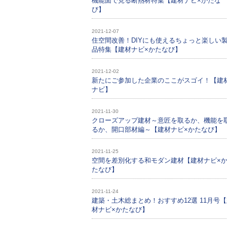
機能面で見る断熱材特集【建材ナビ×かたな
び】
2021-12-07
住空間改善！DIYにも使えるちょっと楽しい
品特集【建材ナビ×かたなび】
2021-12-02
新たにご参加した企業のここがスゴイ！【建
ナビ】
2021-11-30
クローズアップ建材～意匠を取るか、機能を
るか、開口部材編～【建材ナビ×かたなび】
2021-11-25
空間を差別化する和モダン建材【建材ナビ×
たなび】
2021-11-24
建築・土木総まとめ！おすすめ12選 11月号
材ナビ×かたなび】