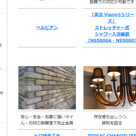
特
ナ
1年