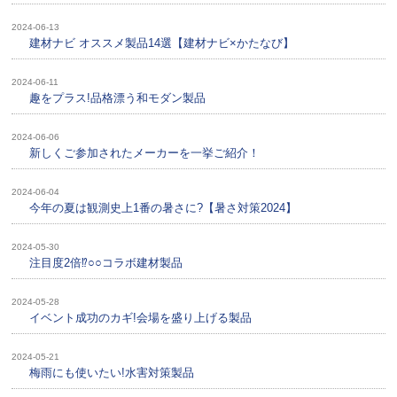
2024-06-13
建材ナビ オススメ製品14選【建材ナビ×かたなび】
2024-06-11
趣をプラス!品格漂う和モダン製品
2024-06-06
新しくご参加されたメーカーを一挙ご紹介！
2024-06-04
今年の夏は観測史上1番の暑さに?【暑さ対策2024】
2024-05-30
注目度2倍⁉○○コラボ建材製品
2024-05-28
イベント成功のカギ!会場を盛り上げる製品
2024-05-21
梅雨にも使いたい!水害対策製品