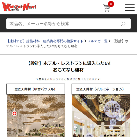
0
【建材ナビ】建築材料・建築資材専門の検索サイト
メルマガ一覧
【設計】ホ
テル・レストランに導入したい!おもてなし建材
動画
ショールーム
かたなび
コラム
すまいリング
設計士インタビュー
Q＆A
販売・施工代理店募集
お気に入り