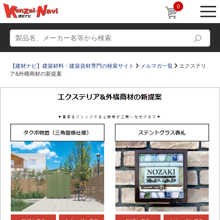
0
【建材ナビ】建築材料・建築資材専門の検索サイト
メルマガ一覧
エクステリ
ア&外構商材の新提案
動画
ショールーム
かたなび
コラム
すまいリング
設計士インタビュー
Q＆A
販売・施工代理店募集
お気に入り