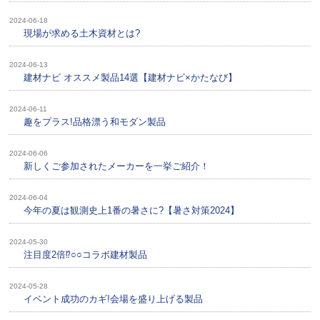
2024-06-18
現場が求める土木資材とは?
2024-06-13
建材ナビ オススメ製品14選【建材ナビ×かたなび】
2024-06-11
趣をプラス!品格漂う和モダン製品
2024-06-06
新しくご参加されたメーカーを一挙ご紹介！
2024-06-04
今年の夏は観測史上1番の暑さに?【暑さ対策2024】
2024-05-30
注目度2倍⁉○○コラボ建材製品
2024-05-28
イベント成功のカギ!会場を盛り上げる製品