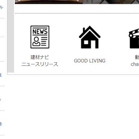
ル
リ
住
の
特