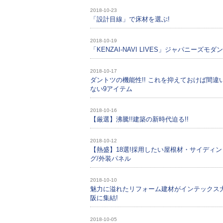
2018-10-23
「設計目線」で床材を選ぶ!
2018-10-19
「KENZAI-NAVI LIVES」ジャパニーズモダ
2018-10-17
ダントツの機能性!! これを抑えておけば間違
ない9アイテム
2018-10-16
【厳選】沸騰!!建築の新時代迫る!!
2018-10-12
【熱盛】18選!採用したい屋根材・サイディン
グ/外装パネル
2018-10-10
魅力に溢れたリフォーム建材がインテックス
阪に集結!
2018-10-05