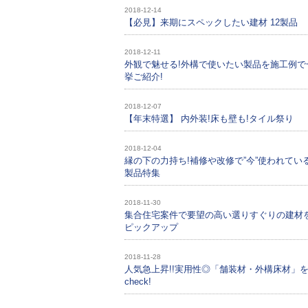
2018-12-14
【必見】来期にスペックしたい建材 12製品
2018-12-11
外観で魅せる!外構で使いたい製品を施工例で
挙ご紹介!
2018-12-07
【年末特選】 内外装!床も壁も!タイル祭り
2018-12-04
縁の下の力持ち!補修や改修で”今”使われてい
製品特集
2018-11-30
集合住宅案件で要望の高い選りすぐりの建材
ピックアップ
2018-11-28
人気急上昇!!実用性◎「舗装材・外構床材」
check!