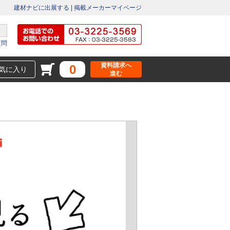
建材ナビに出展する
|
掲載メーカーマイページ
質問
資料請求へ
0
気に入り
進む