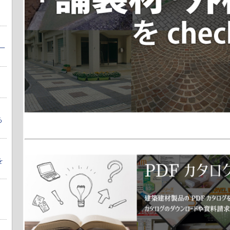
一
る
を
を