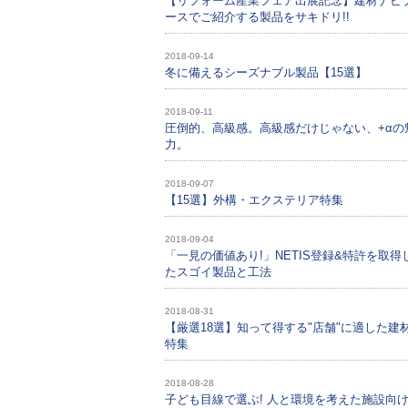
【リフォーム産業フェア出展記念】建材ナビ
ースでご紹介する製品をサキドリ!!
2018-09-14
冬に備えるシーズナブル製品【15選】
2018-09-11
圧倒的、高級感。高級感だけじゃない、+αの
力。
2018-09-07
【15選】外構・エクステリア特集
2018-09-04
「一見の価値あり!」NETIS登録&特許を取得
たスゴイ製品と工法
2018-08-31
【厳選18選】知って得する"店舗"に適した建
特集
2018-08-28
子ども目線で選ぶ! 人と環境を考えた施設向