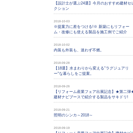
【設計士が選ぶ24選】今月のおすすめ建材セ
クション
2018-10-03
※提案力に差をつける!※ 新築にもリフォー
ム・改修にも使える製品を施工例でご紹介
2018-10-02
内装も外装も、迷わず不燃。
2018-09-28
【18選】水まわりから変える"ラグジュアリ
ー"な暮らしをご提案。
2018-09-26
【リフォーム産業フェア出展記念】★第二弾
建材ナビブースで紹介する製品をサキドリ!
2018-09-21
照明のシンカ～2018～
2018-09-19