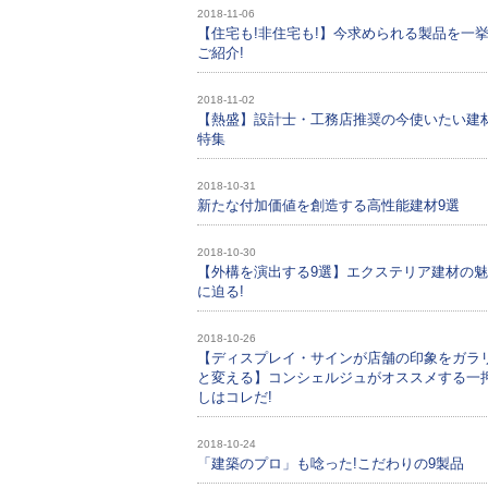
2018-11-06
【住宅も!非住宅も!】今求められる製品を一
ご紹介!
2018-11-02
【熱盛】設計士・工務店推奨の今使いたい建
特集
2018-10-31
新たな付加価値を創造する高性能建材9選
2018-10-30
【外構を演出する9選】エクステリア建材の
に迫る!
2018-10-26
【ディスプレイ・サインが店舗の印象をガラ
と変える】コンシェルジュがオススメする一
しはコレだ!
2018-10-24
「建築のプロ」も唸った!こだわりの9製品