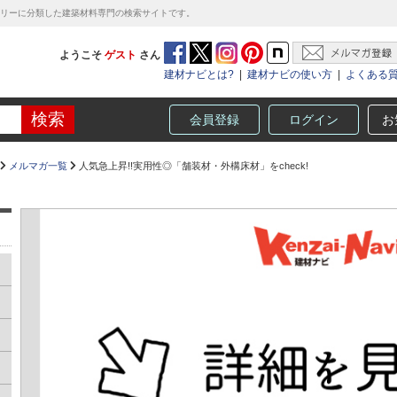
テゴリーに分類した建築材料専門の検索サイトです。
ようこそ
ゲスト
さん
建材ナビとは?
|
建材ナビの使い方
|
よくある
会員登録
ログイン
お
メルマガ一覧
人気急上昇!!実用性◎「舗装材・外構床材」をcheck!