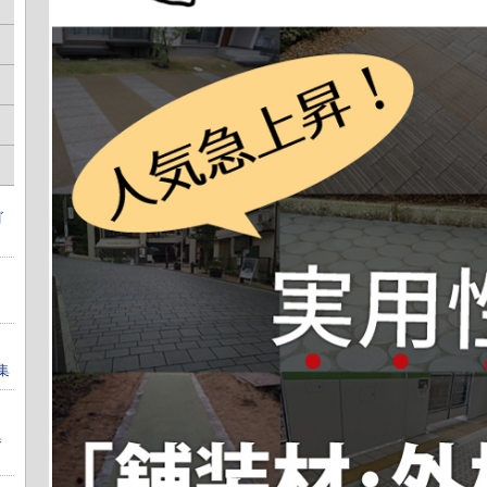
ゴ
集
集