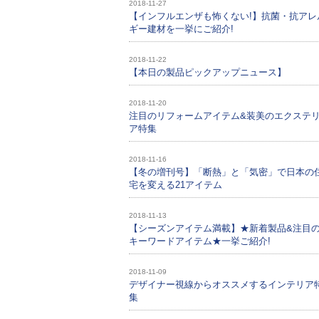
2018-11-27
【インフルエンザも怖くない!】抗菌・抗アレ
ギー建材を一挙にご紹介!
2018-11-22
【本日の製品ピックアップニュース】
2018-11-20
注目のリフォームアイテム&装美のエクステ
ア特集
2018-11-16
【冬の増刊号】「断熱」と「気密」で日本の
宅を変える21アイテム
2018-11-13
【シーズンアイテム満載】★新着製品&注目
キーワードアイテム★一挙ご紹介!
2018-11-09
デザイナー視線からオススメするインテリア
集