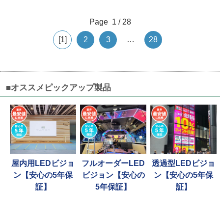
Page 1 / 28
1
2
3
…
28
■オススメピックアップ製品
屋内用LEDビジョ
フルオーダーLED
透過型LEDビジョ
ン【安心の5年保
ビジョン【安心の
ン【安心の5年保
証】
5年保証】
証】