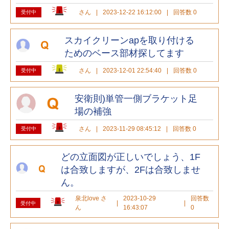
さん
|
2023-12-22 16:12:00
|
回答数 0
受付中
スカイクリーンapを取り付ける
ためのベース部材探してます
さん
|
2023-12-01 22:54:40
|
回答数 0
受付中
安衛則)単管一側ブラケット足
場の補強
さん
|
2023-11-29 08:45:12
|
回答数 0
受付中
どの立面図が正しいでしょう、1F
は合致しますが、2Fは合致しませ
ん。
泉北love さ
2023-10-29
回答数
|
|
受付中
ん
16:43:07
0