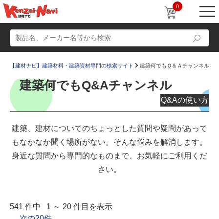
0
【建材ナビ】建築材料・建築資材専門の検索サイト
建築何でもＱ＆Ａチャンネル
建築何でもQ&Aチャンネル
Q&Aの使い方
動画
ショールーム
建築、建材についてのちょっとした質問や疑問があって
かたなび
コラム
もなかなか聞く場所がない。そんな悩みを解消します。
身近な質問から専門的なものまで、お気軽にご利用くだ
すまいリング
設計士インタビュー
さい。
Q＆A
販売・施工代理店募集
お気に入り
541 件中 1 ～ 20 件目を表示
次の20件