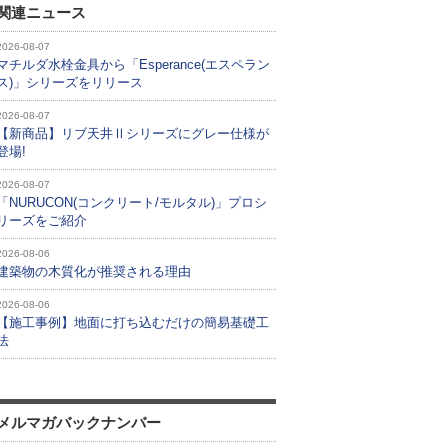
関連ニュース
2026-08-07
マチルダ水栓金具から「Esperance(エスペラン
ス)」シリーズをリリース
2026-08-07
【新商品】リブ天井Ⅱシリーズにグレー仕様が
登場!
2026-08-07
「NURUCON(コンクリート/モルタル)」プロシ
リーズをご紹介
2026-08-06
建築物の木質化が推奨される理由
2026-08-06
【施工事例】地面に打ち込むだけの簡易基礎工
法
メルマガバックナンバー