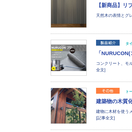
【新商品】リ
天然木の表情とグレ
タ
「NURUCO
コンクリート、モル
全文]
ト
建築物の木質
建物に木材を使う
[記事全文]