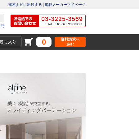
建材ナビに出展する
|
掲載メーカーマイページ
質問
資料請求へ
0
気に入り
進む