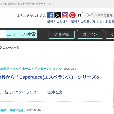
テゴリーに分類した建築材料専門の検索サイトです。
ようこそ
ゲスト
さん
建材ナビとは?
|
建材ナビの使い方
|
よくある
会員登録
ログイン
お
ニュース一覧
式会社アトミックホーム・インターナショナル
2026-08-07
から「Esperance(エスペランス)」シリーズを
、新しいエスペランス・・・[記事全文]
桐銘木工業株式会社
2026-08-07