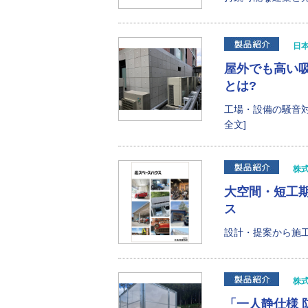
日
屋外でも高い
とは?
工場・設備の騒音対
全文]
株
大空間・短工
ス
設計・提案から施工
株
「一人静仕様 