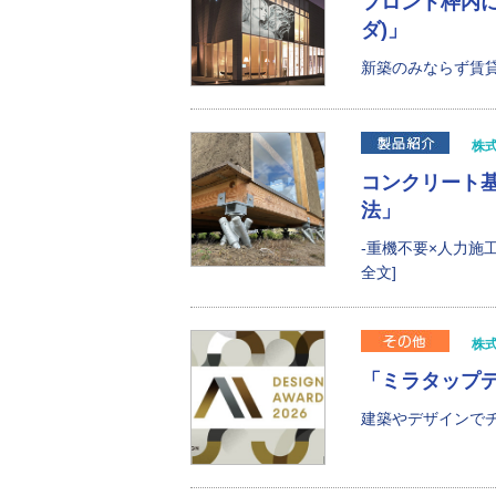
フロント枠内に
ダ)」
新築のみならず賃貸
株
コンクリート
法」
-重機不要×人力施
全文]
株
「ミラタップデ
建築やデザインでチ