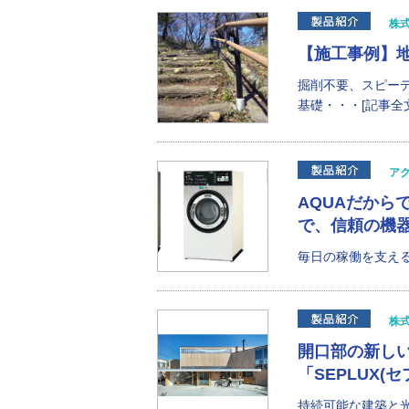
株
【施工事例】
掘削不要、スピー
基礎・・・[記事全文
ア
AQUAだから
で、信頼の機
毎日の稼働を支える
株
開口部の新し
「SEPLUX(
持続可能な建築と光