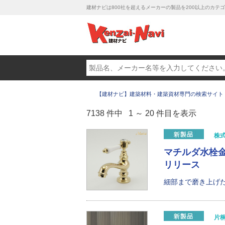
建材ナビは800社を超えるメーカーの製品を200以上のカ
【建材ナビ】建築材料・建築資材専門の検索サイト
7138 件中 1 ～ 20 件目を表示
株
マチルダ水栓金具
リリース
細部まで磨き上げた
片