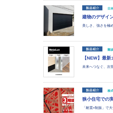
日
建物のデザイ
美しさ、強さを極め
難
【NEW】最新カ
未来へつなぐ、次世代
株
狭小住宅での実
「耐震×制振」で大