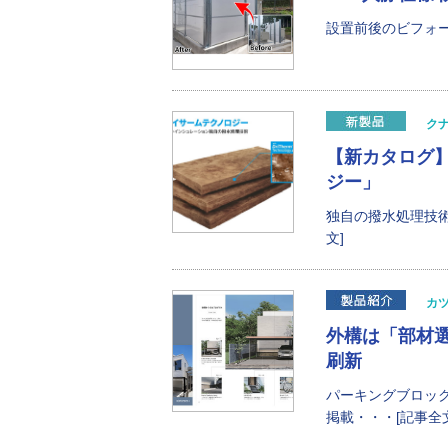
設置前後のビフォー
ク
【新カタログ】
ジー」
独自の撥水処理技
文]
カ
外構は「部材
刷新
パーキングブロック
掲載・・・[記事全文