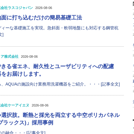
式会社ラスコジャパン
2026-08-06
地面に打ち込むだけの簡易基礎工法
ディーな基礎施工を実現。急斜面・軟弱地盤にも対応する鋼管杭
]
クア株式会社
2026-08-06
できる省エネ、耐久性とユーザビリティへの配慮
器をお届けします。
、AQUAの施設向け業務用洗濯機器をご紹介。・・・[記事全文]
式会社ケーアイエヌ
2026-08-06
い選択肢。断熱と採光を両立する中空ポリカパネル
セプラックス)」採用事例
の融合・・・[記事全文]