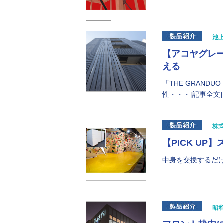
池
【アコヤグレ
える
「THE GRAND
性・・・[記事全文]
株
【PICK U
中身を交換するだけ
昭