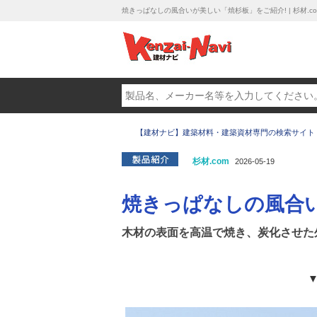
焼きっぱなしの風合いが美しい「焼杉板」をご紹介! | 杉材.co
【建材ナビ】建築材料・建築資材専門の検索サイト
杉材.com
2026-05-19
焼きっぱなしの風合
木材の表面を高温で焼き、炭化させた
▼