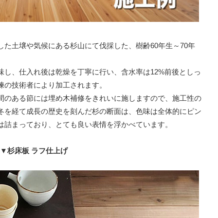
た土壌や気候にある杉山にて伐採した、樹齢60年生～70年
味し、仕入れ後は乾燥を丁寧に行い、含水率は12%前後としっ
練の技術者により加工されます。
間のある節には埋め木補修をきれいに施しますので、施工性の
冬を経て成長の歴史を刻んだ杉の断面は、色味は全体的にピン
は詰まっており、とても良い表情を浮かべています。
▼杉床板 ラフ仕上げ