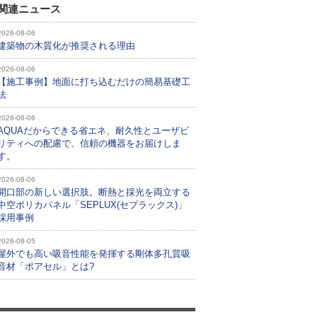
関連ニュース
2026-08-06
建築物の木質化が推奨される理由
2026-08-06
【施工事例】地面に打ち込むだけの簡易基礎工
法
2026-08-06
AQUAだからできる省エネ、耐久性とユーザビ
リティへの配慮で、信頼の機器をお届けしま
す。
2026-08-06
開口部の新しい選択肢。断熱と採光を両立する
中空ポリカパネル「SEPLUX(セプラックス)」
採用事例
2026-08-05
屋外でも高い吸音性能を発揮する剛体多孔質吸
音材「ポアセル」とは?