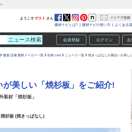
m
ようこそ
ゲスト
さん
建材ナビとは?
|
建材ナビの使い方
|
よくある
会員登録
ログイン
お
建築 設備 建材メーカー一覧
杉材.com
ニュース一覧
焼きっぱなしの風合いが美しい
いが美しい「焼杉板」をご紹介!
外装材「焼杉板」
焼杉板 (焼きっぱなし)