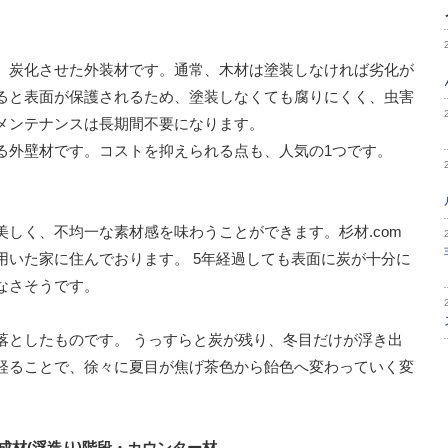
、炭化させた外装材です。通常、木材は塗装しなければ劣化が
ると表面が保護されるため、塗装しなくても腐りにくく、虫害
メンテナンスは長期間不要になります。
る外壁材です。コストを抑えられる点も、人気の1つです。
しく、不均一な素材感を味わうことができます。杉材.com
用いた家に住んでおります。 5年経過しても表面に炭が十分に
なさそうです。
落としたものです。 うっすらと炭が残り、冬目だけが浮き出
経ることで、徐々に夏目が焦げ茶色から飴色へ変わっていく変
成材(浮造り)階段・カウンター材