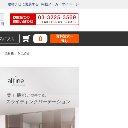
建材ナビに出展する
|
掲載メーカーマイページ
質問
資料請求へ
0
気に入り
進む
「焼杉板」をご紹介!