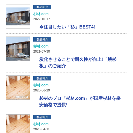
杉材.com
2022-10-17
今注目したい「杉」BEST4!
杉材.com
2021-07-30
炭化させることで耐久性が向上!「焼杉
板」のご紹介
杉材.com
2020-06-29
杉材のプロ「杉材.com」が国産杉材を格
安価格で提供!
杉材.com
2020-04-11