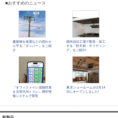
■おすすめのニュース
建築物を地震などの揺れか
国内自社工場で製造・加工
ら守る「ダンパー」をご紹
する「軒天材・サイディン
介
グ」をご紹介!
『オフィストイレ混雑対策
東京ショールームが2月14
を次世代AIトイレ』満空情
日にオープンしました!
報システムで実現
新製品