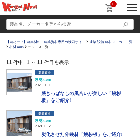
0
【建材ナビ】建築材料・建築資材専門の検索サイト
建築 設備 建材メーカー一覧
杉材.com
ニュース一覧
11 件中 1 ～ 11 件目を表示
動画
ショールーム
杉材.com
2026-05-19
かたなび
コラム
焼きっぱなしの風合いが美しい「焼杉
板」をご紹介!
すまいリング
設計士インタビュー
Q＆A
販売・施工代理店募集
杉材.com
お気に入り
2024-10-25
炭化させた外装材「焼杉板」をご紹介!