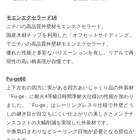
モエンエクセラード16
ニチハの高品質外壁材モエンエクセラード。
国産木材チップを利用した「オフセットサイディング」
でニチハの高品質外壁材モエンエクセラード。
優れた性能と多彩なバリエーションを有し、リアルで再
現性の高い柄表現が自慢です。
Fu-ge60
上下左右の四方に実がある四方あいじゃくり品の外装材
「Fu-ge」に耐火4等級(1時間準耐火仕様)の性能が加わり
ました。「Fu-ge」はシーリングレス※仕様で外壁どう
しの継ぎ目が目立ちにくい仕上がりの美しさとメンテナ
ンスコストの大幅削減を実現した外装材です。
※換気口まわりなどシーリング目地が必要となる部位が