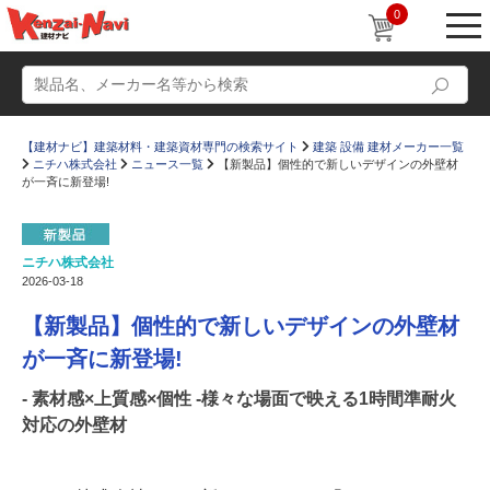
0
【建材ナビ】建築材料・建築資材専門の検索サイト
建築 設備 建材メーカー一覧
ニチハ株式会社
ニュース一覧
【新製品】個性的で新しいデザインの外壁材
が一斉に新登場!
ニチハ株式会社
動画
ショールーム
2026-03-18
かたなび
コラム
【新製品】個性的で新しいデザインの外壁材
すまいリング
設計士インタビュー
が一斉に新登場!
Q＆A
販売・施工代理店募集
- 素材感×上質感×個性 -様々な場面で映える1時間準耐火
対応の外壁材
お気に入り