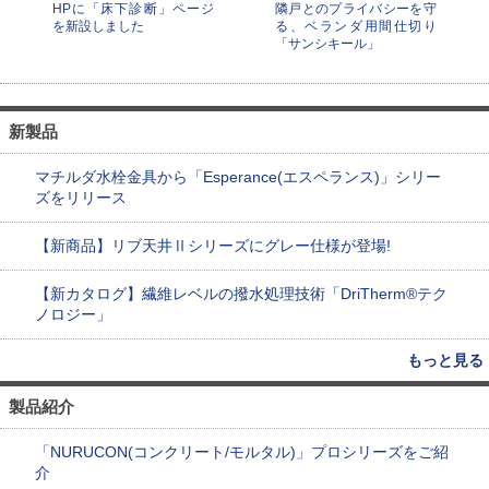
HPに「床下診断」ページ
隣戸とのプライバシーを守
を新設しました
る、ベランダ用間仕切り
「サンシキール」
新製品
マチルダ水栓金具から「Esperance(エスペランス)」シリー
ズをリリース
【新商品】リブ天井Ⅱシリーズにグレー仕様が登場!
【新カタログ】繊維レベルの撥水処理技術「DriTherm®テク
ノロジー」
もっと見る
製品紹介
「NURUCON(コンクリート/モルタル)」プロシリーズをご紹
介