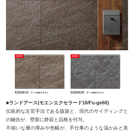
■ランドアース(モエンエクセラード16/Fu-ge60)
伝統的な左官手法である版築と、現代のサイディングと
の融合が、壁面に静寂と品格を付与。
不揃いな層の厚みや色幅が、手仕事のような温かみと美