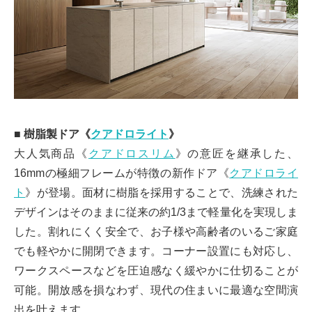
■ 樹脂製ドア《
クアドロライト
》
大人気商品《
クアドロスリム
》の意匠を継承した、
16mmの極細フレームが特徴の新作ドア《
クアドロライ
ト
》が登場。面材に樹脂を採用することで、洗練された
デザインはそのままに従来の約1/3まで軽量化を実現しま
した。割れにくく安全で、お子様や高齢者のいるご家庭
でも軽やかに開閉できます。コーナー設置にも対応し、
ワークスペースなどを圧迫感なく緩やかに仕切ることが
可能。開放感を損なわず、現代の住まいに最適な空間演
出を叶えます。