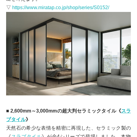
▽
https://www.miratap.co.jp/shop/series/S0152/
■ 2,600mm～3,000mmの超大判セラミックタイル《
スラ
ブタイル
》
天然石の希少な表情を精密に再現した、セラミック製の
《
スラブタイル
》が全4シリーズで登場しました。本物