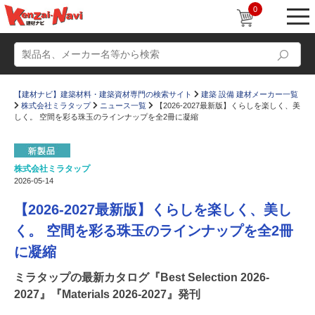
0
【建材ナビ】建築材料・建築資材専門の検索サイト
建築 設備 建材メーカー一覧
株式会社ミラタップ
ニュース一覧
【2026-2027最新版】くらしを楽しく、美
しく。 空間を彩る珠玉のラインナップを全2冊に凝縮
株式会社ミラタップ
動画
ショールーム
2026-05-14
かたなび
コラム
【2026-2027最新版】くらしを楽しく、美し
すまいリング
設計士インタビュー
く。
空間を彩る珠玉のラインナップを全2冊
に凝縮
Q＆A
販売・施工代理店募集
お気に入り
ミラタップの最新カタログ『Best Selection 2026-
2027』『Materials 2026-2027』発刊