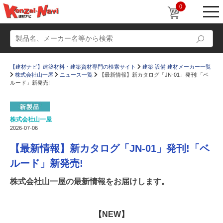
0
【建材ナビ】建築材料・建築資材専門の検索サイト
建築 設備 建材メーカー一覧
株式会社山一屋
ニュース一覧
【最新情報】新カタログ「JN-01」発刊!「ベ
ルード」新発売!
株式会社山一屋
動画
ショールーム
2026-07-06
かたなび
コラム
【最新情報】新カタログ「JN-01」発刊!「ベ
すまいリング
設計士インタビュー
ルード」新発売!
Q＆A
販売・施工代理店募集
株式会社山一屋の最新情報をお届けします。
お気に入り
【NEW】