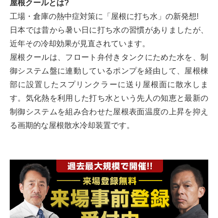
屋根クールとは?
工場・倉庫の熱中症対策に「屋根に打ち水」の新発想!
日本では昔から暑い日に打ち水の習慣がありましたが、
近年その冷却効果が見直されています。
屋根クールは、フロート弁付きタンクにためた水を、制
御システム盤に連動しているポンプを経由して、屋根棟
部に設置したスプリンクラーに送り屋根面に散水しま
す。気化熱を利用した打ち水という先人の知恵と最新の
制御システムを組み合わせた屋根表面温度の上昇を抑え
る画期的な屋根散水冷却装置です。