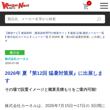
0
【建材ナビ】建築材料・建築資材専門の検索サイト
建築 設備 建材メーカー一覧
株式会社カーネル
ニュース一覧
2026年 夏『第12回 猛暑対策展』に出展しま
す
株式会社カーネル
動画
ショールーム
2026-07-08
かたなび
コラム
2026年 夏『第12回 猛暑対策展』に出展しま
すまいリング
設計士インタビュー
す
Q＆A
販売・施工代理店募集
その場で設置イメージと概算見積もりをご案内可能!
お気に入り
株式会社カーネルは、2026年7月15日〜17日の 3日間に