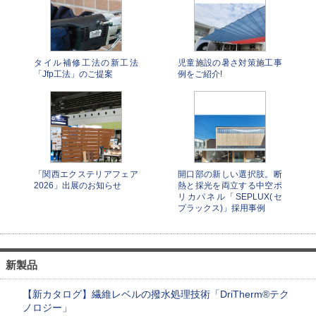
タイル補修⼯法の新⼯法
児童施設の暑さ対策施工事
「Jfp⼯法」のご提案
例をご紹介!
「関西エクステリアフェア
開口部の新しい選択肢。断
2026」出展のお知らせ
熱と採光を両立する中空ポ
リカパネル「SEPLUX(セ
プラックス)」採用事例
新製品
【新カタログ】繊維レベルの撥水処理技術「DriTherm®テク
ノロジー」