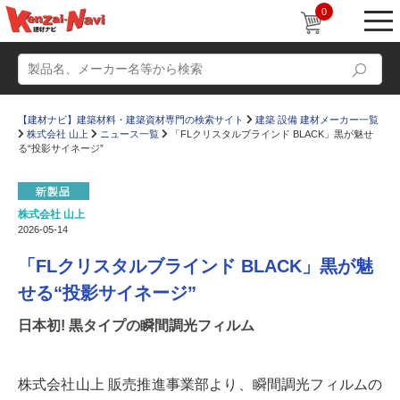
0
【建材ナビ】建築材料・建築資材専門の検索サイト
建築 設備 建材メーカー一覧
株式会社 山上
ニュース一覧
「FLクリスタルブラインド BLACK」黒が魅せ
る“投影サイネージ”
株式会社 山上
動画
ショールーム
2026-05-14
かたなび
コラム
「FLクリスタルブラインド BLACK」黒が魅
すまいリング
設計士インタビュー
せる“投影サイネージ”
Q＆A
販売・施工代理店募集
日本初! 黒タイプの瞬間調光フィルム
お気に入り
株式会社山上 販売推進事業部より、瞬間調光フィルムの