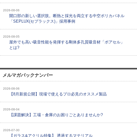
2026-08-06
開口部の新しい選択肢。断熱と採光を両立する中空ポリカパネル
「SEPLUX(セプラックス)」採用事例
2026-08-05
屋外でも高い吸音性能を発揮する剛体多孔質吸音材「ポアセル」
とは?
メルマガバックナンバー
2026-08-06
【8月新規公開】現場で使えるプロ必見のオススメ製品
2026-08-04
【課題解決】工場・倉庫のお困りごとありませんか?
2026-07-30
【ガラス&アクリル特集】 透過するマテリアル