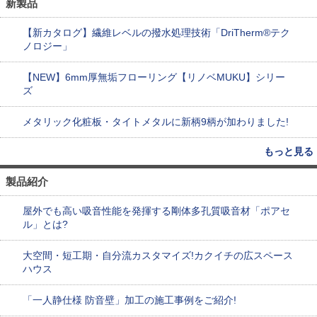
新製品
【新カタログ】繊維レベルの撥水処理技術「DriTherm®テク
ノロジー」
【NEW】6mm厚無垢フローリング【リノベMUKU】シリー
ズ
メタリック化粧板・タイトメタルに新柄9柄が加わりました!
もっと見る
製品紹介
屋外でも高い吸音性能を発揮する剛体多孔質吸音材「ポアセ
ル」とは?
大空間・短工期・自分流カスタマイズ!カクイチの広スペース
ハウス
「一人静仕様 防音壁」加工の施工事例をご紹介!