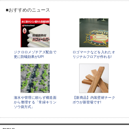
■おすすめのニュース
ジクロロメゾチアズ配合で
ロゴマークなどを入れたオ
更に防蟻効果がUP!
リジナルフロアが作れる!
潅水や管理に頼らず構造面
【新商品】内装壁材チーク
から整理する「常緑キリン
ボウが新登場です!
ソウ袋方式」