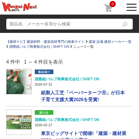
0
【建材ナビ】建築材料・建築資材専門の検索サイト
建築 設備 建材メーカー一覧
国際紙パルプ商事株式会社 / SHIFT ON
ニュース一覧
4 件中 1 ～ 4 件目を表示
動画
ショールーム
国際紙パルプ商事株式会社 / SHIFT ON
2026-07-31
かたなび
コラム
紙製人工芝「ペーパーターフⓇ」が日本
子育て支援大賞2026を受賞!
すまいリング
設計士インタビュー
Q＆A
販売・施工代理店募集
国際紙パルプ商事株式会社 / SHIFT ON
お気に入り
2026-02-27
東京ビッグサイトで開催!「建築・建材展