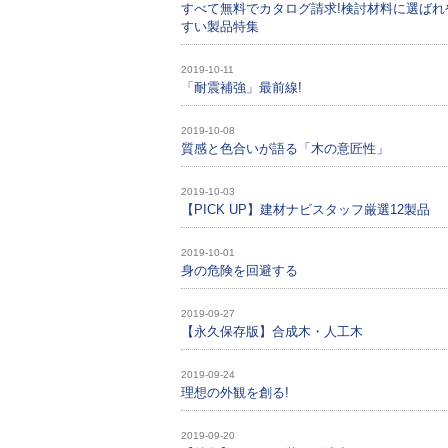
すべて無料でカタログ請求!検討材料に選ばれ
すい製品特集
2019-10-11
「耐震補強」最前線!
2019-10-08
質感と色合いが語る「木の意匠性」
2019-10-03
【PICK UP】建材ナビスタッフ厳選12製品
2019-10-01
身の危険を回避する
2019-09-27
【永久保存版】合成木・人工木
2019-09-24
理想の外観を創る!
2019-09-20