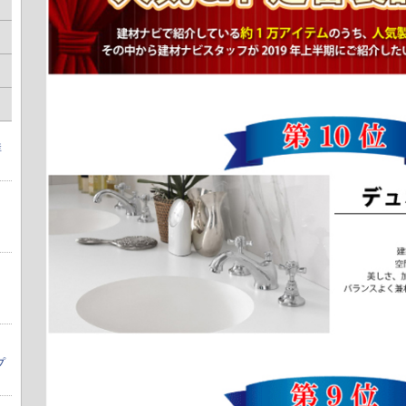
痒
リ
】
プ