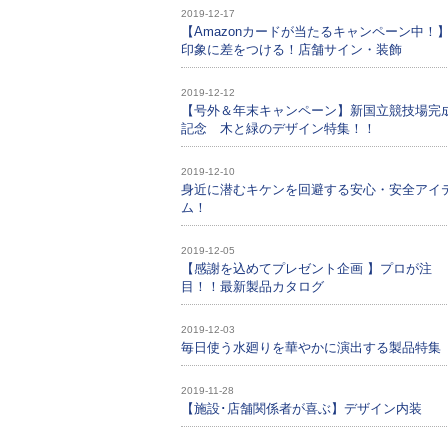
2019-12-17
【Amazonカードが当たるキャンペーン中！
印象に差をつける！店舗サイン・装飾
2019-12-12
【号外＆年末キャンペーン】新国立競技場完
記念 木と緑のデザイン特集！！
2019-12-10
身近に潜むキケンを回避する安心・安全アイ
ム！
2019-12-05
【感謝を込めてプレゼント企画 】プロが注
目！！最新製品カタログ
2019-12-03
毎日使う水廻りを華やかに演出する製品特集
2019-11-28
【施設･店舗関係者が喜ぶ】デザイン内装