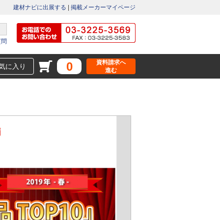
建材ナビに出展する
|
掲載メーカーマイページ
質問
資料請求へ
0
気に入り
進む