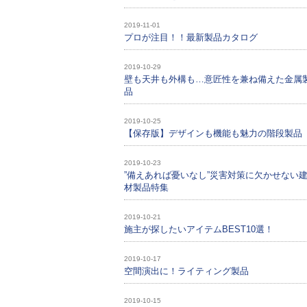
2019-11-01
プロが注目！！最新製品カタログ
2019-10-29
壁も天井も外構も…意匠性を兼ね備えた金属
品
2019-10-25
【保存版】デザインも機能も魅力の階段製品
2019-10-23
”備えあれば憂いなし”災害対策に欠かせない
材製品特集
2019-10-21
施主が探したいアイテムBEST10選！
2019-10-17
空間演出に！ライティング製品
2019-10-15