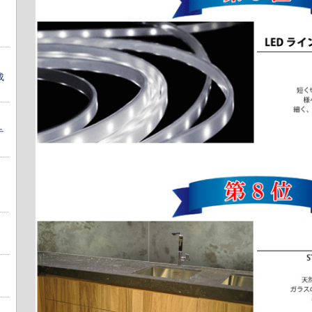
】
成
テ