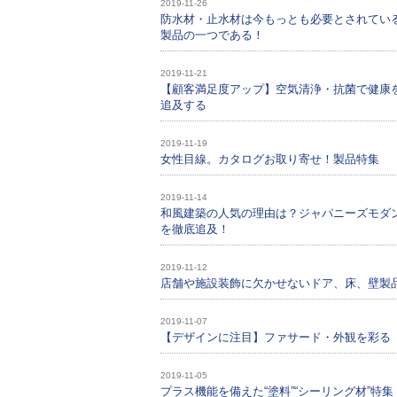
2019-11-26
防水材・止水材は今もっとも必要とされてい
製品の一つである！
2019-11-21
【顧客満足度アップ】空気清浄・抗菌で健康
追及する
2019-11-19
女性目線。カタログお取り寄せ！製品特集
2019-11-14
和風建築の人気の理由は？ジャパニーズモダ
を徹底追及！
2019-11-12
店舗や施設装飾に欠かせないドア、床、壁製
2019-11-07
【デザインに注目】ファサード・外観を彩る
2019-11-05
プラス機能を備えた“塗料”“シーリング材”特集