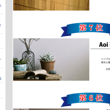
る
を
ン
品