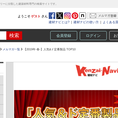
テゴリーに分類した建築材料専門の検索サイトです。
ようこそ
ゲスト
さん
建材ナビとは?
|
建材ナビの使い方
|
よくある
会員登録
ログイン
お
メルマガ一覧
【2019年-春-】人気&ド定番製品 TOP10