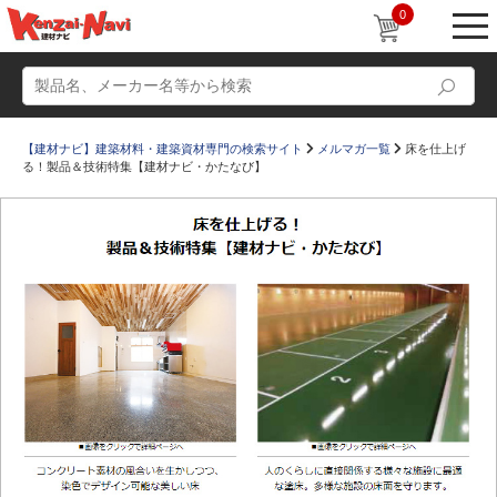
0
【建材ナビ】建築材料・建築資材専門の検索サイト
メルマガ一覧
床を仕上げ
る！製品＆技術特集【建材ナビ・かたなび】
動画
ショールーム
かたなび
コラム
すまいリング
設計士インタビュー
Q＆A
販売・施工代理店募集
お気に入り