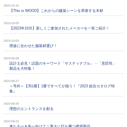
2023-10-10
【This is WOOD】これからの建築シーンを席巻する木材
2023-10-05
【2023年10月】新しくご参加されたメーカーを一挙ご紹介！
2023-10-03
用途に合わせた舗装材選び！
2023-09-28
設計士必見！話題のキーワード「サスティナブル」・「意匠性」
製品を大特集！
2023-09-27
＜号外＞【351冊】1冊ですべてが揃う！『2023 総合カタログ特
集』
2023-09-26
理想のエントランスを創る
2023-09-21
来たるべき冬へ向けて！寒さに打ち勝つ建築製品