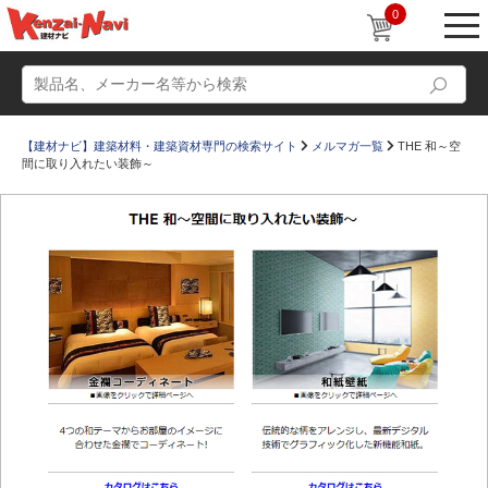
0
【建材ナビ】建築材料・建築資材専門の検索サイト
メルマガ一覧
THE 和～空
間に取り入れたい装飾～
動画
ショールーム
かたなび
コラム
すまいリング
設計士インタビュー
Q＆A
販売・施工代理店募集
お気に入り