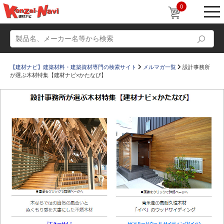
0
【建材ナビ】建築材料・建築資材専門の検索サイト
メルマガ一覧
設計事務所
が選ぶ木材特集【建材ナビ×かたなび】
動画
ショールーム
かたなび
コラム
すまいリング
設計士インタビュー
Q＆A
販売・施工代理店募集
お気に入り