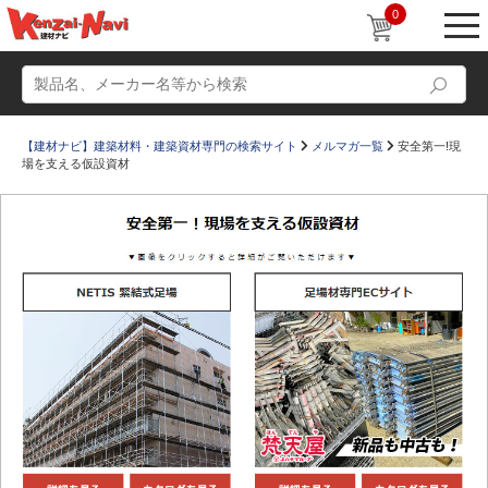
0
【建材ナビ】建築材料・建築資材専門の検索サイト
メルマガ一覧
安全第一!現
場を支える仮設資材
動画
ショールーム
かたなび
コラム
すまいリング
設計士インタビュー
Q＆A
販売・施工代理店募集
お気に入り