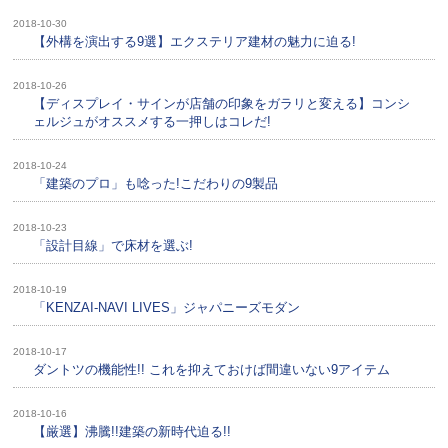
2018-10-30
【外構を演出する9選】エクステリア建材の魅力に迫る!
2018-10-26
【ディスプレイ・サインが店舗の印象をガラリと変える】コンシ
ェルジュがオススメする一押しはコレだ!
2018-10-24
「建築のプロ」も唸った!こだわりの9製品
2018-10-23
「設計目線」で床材を選ぶ!
2018-10-19
「KENZAI-NAVI LIVES」ジャパニーズモダン
2018-10-17
ダントツの機能性!! これを抑えておけば間違いない9アイテム
2018-10-16
【厳選】沸騰!!建築の新時代迫る!!