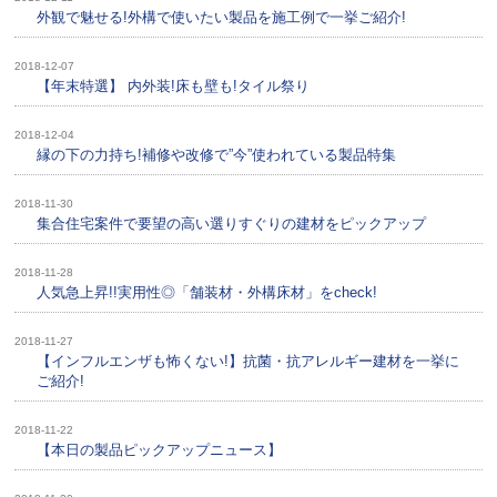
外観で魅せる!外構で使いたい製品を施工例で一挙ご紹介!
2018-12-07
【年末特選】 内外装!床も壁も!タイル祭り
2018-12-04
縁の下の力持ち!補修や改修で”今”使われている製品特集
2018-11-30
集合住宅案件で要望の高い選りすぐりの建材をピックアップ
2018-11-28
人気急上昇!!実用性◎「舗装材・外構床材」をcheck!
2018-11-27
【インフルエンザも怖くない!】抗菌・抗アレルギー建材を一挙に
ご紹介!
2018-11-22
【本日の製品ピックアップニュース】