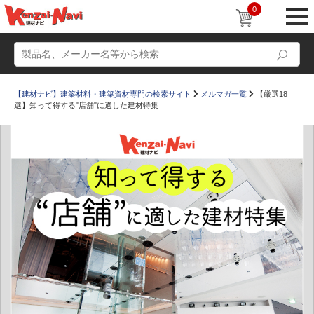
0
【建材ナビ】建築材料・建築資材専門の検索サイト
メルマガ一覧
【厳選18
選】知って得する"店舗"に適した建材特集
動画
ショールーム
かたなび
コラム
すまいリング
設計士インタビュー
Q＆A
販売・施工代理店募集
お気に入り