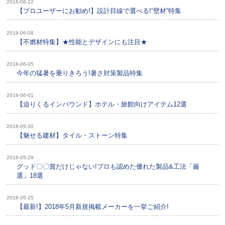
2018-06-12
【プロユーザーにお勧め!】設計目線で選べる!“壁材”特集
2018-06-08
【不燃材特集】★性能とデザインにも注目★
2018-06-05
今年の猛暑を乗りきろう!暑さ対策製品特集
2018-06-01
【迫りくるインバウンド】ホテル・旅館向けアイテム12選
2018-05-30
【魅せる建材】タイル・ストーン特集
2018-05-29
グッド〇〇賞だけじゃない!プロも認めた優れた製品&工法「厳
選」18選
2018-05-25
【最新!】2018年5月新規掲載メーカーを一挙ご紹介!