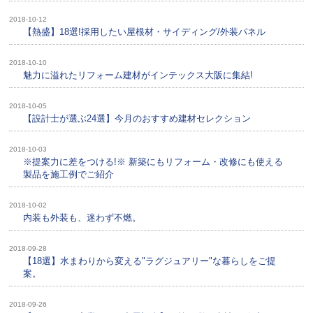
2018-10-12
【熱盛】18選!採用したい屋根材・サイディング/外装パネル
2018-10-10
魅力に溢れたリフォーム建材がインテックス大阪に集結!
2018-10-05
【設計士が選ぶ24選】今月のおすすめ建材セレクション
2018-10-03
※提案力に差をつける!※ 新築にもリフォーム・改修にも使える
製品を施工例でご紹介
2018-10-02
内装も外装も、迷わず不燃。
2018-09-28
【18選】水まわりから変える"ラグジュアリー"な暮らしをご提
案。
2018-09-26