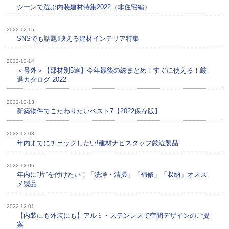
シーンで選ぶ内装建材特集2022（非住宅編）
2022-12-15
SNSでも話題!映える建材インテリア特集
2022-12-14
＜号外＞【部材別5選】今年最後の総まとめ！すぐに使える！厳
選カタログ 2022
2022-12-13
新築物件でこだわりたいベスト7【2022保存版】
2022-12-08
年内までにチェックしたい!建材ナビスタッフ厳選製品
2022-12-06
年内に”片”を付けたい！「洗浄・清掃」「補修」「収納」オスス
メ製品
2022-12-01
【内装にも外装にも】アルミ・ステンレスで空間デザインのご提
案