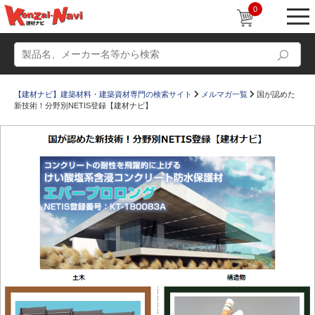
0
【建材ナビ】建築材料・建築資材専門の検索サイト
メルマガ一覧
国が認めた
新技術！分野別NETIS登録【建材ナビ】
動画
ショールーム
かたなび
コラム
すまいリング
設計士インタビュー
Q＆A
販売・施工代理店募集
お気に入り