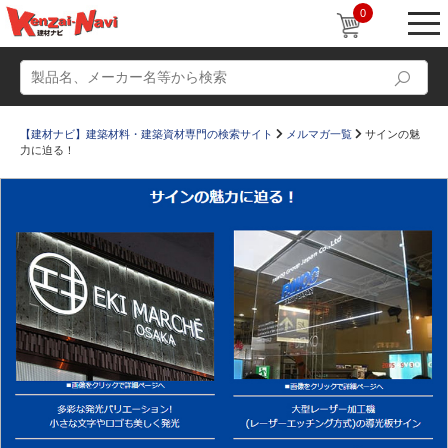
0
【建材ナビ】建築材料・建築資材専門の検索サイト
メルマガ一覧
サインの魅
力に迫る！
動画
ショールーム
かたなび
コラム
すまいリング
設計士インタビュー
Q＆A
販売・施工代理店募集
お気に入り